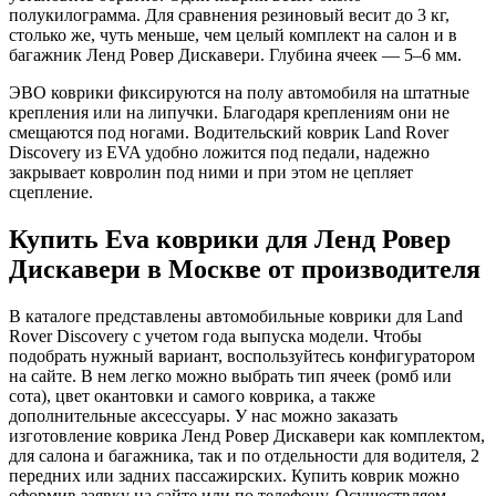
полукилограмма. Для сравнения резиновый весит до 3 кг,
столько же, чуть меньше, чем целый комплект на салон и в
багажник Ленд Ровер Дискавери. Глубина ячеек — 5–6 мм.
ЭВО коврики фиксируются на полу автомобиля на штатные
крепления или на липучки. Благодаря креплениям они не
смещаются под ногами. Водительский коврик Land Rover
Discovery из EVA удобно ложится под педали, надежно
закрывает ковролин под ними и при этом не цепляет
сцепление.
Купить Eva коврики для Ленд Ровер
Дискавери в Москве от производителя
В каталоге представлены автомобильные коврики для Land
Rover Discovery с учетом года выпуска модели. Чтобы
подобрать нужный вариант, воспользуйтесь конфигуратором
на сайте. В нем легко можно выбрать тип ячеек (ромб или
сота), цвет окантовки и самого коврика, а также
дополнительные аксессуары. У нас можно заказать
изготовление коврика Ленд Ровер Дискавери как комплектом,
для салона и багажника, так и по отдельности для водителя, 2
передних или задних пассажирских. Купить коврик можно
оформив заявку на сайте или по телефону. Осуществляем