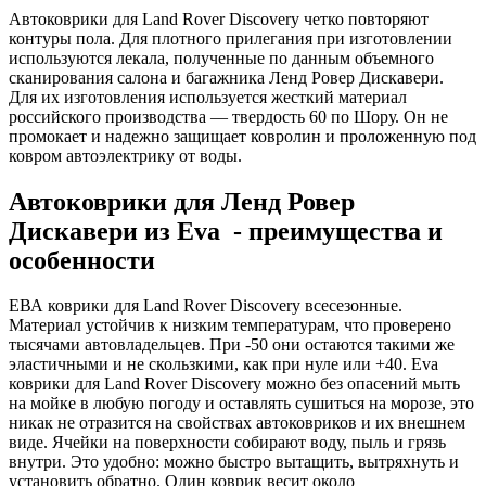
Автоковрики для Land Rover Discovery четко повторяют
контуры пола. Для плотного прилегания при изготовлении
используются лекала, полученные по данным объемного
сканирования салона и багажника Ленд Ровер Дискавери.
Для их изготовления используется жесткий материал
российского производства — твердость 60 по Шору. Он не
промокает и надежно защищает ковролин и проложенную под
ковром автоэлектрику от воды.
Автоковрики для Ленд Ровер
Дискавери из Eva - преимущества и
особенности
ЕВА коврики для Land Rover Discovery всесезонные.
Материал устойчив к низким температурам, что проверено
тысячами автовладельцев. При -50 они остаются такими же
эластичными и не скользкими, как при нуле или +40. Eva
коврики для Land Rover Discovery можно без опасений мыть
на мойке в любую погоду и оставлять сушиться на морозе, это
никак не отразится на свойствах автоковриков и их внешнем
виде. Ячейки на поверхности собирают воду, пыль и грязь
внутри. Это удобно: можно быстро вытащить, вытряхнуть и
установить обратно. Один коврик весит около