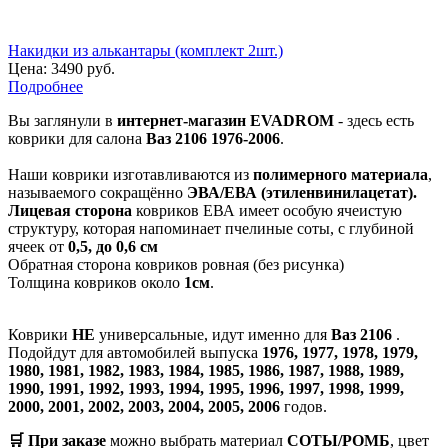
Накидки из алькантары (комплект 2шт.)
Цена:
3490 руб.
Подробнее
Вы заглянули в
интернет-магазин EVADROM
- здесь есть
коврики для салона
Ваз 2106 1976-2006
.
Наши коврики изготавливаются из
полимерного материала
,
называемого сокращённо
ЭВА/ЕВА (этиленвинилацетат).
Лицевая сторона
ковриков ЕВА имеет особую ячеистую
структуру, которая напоминает пчелиные соты, с глубиной
ячеек от
0,5, до 0,6 см
Обратная сторона ковриков ровная (без рисунка)
Толщина ковриков около
1см
.
Коврики
НЕ
универсальные, идут именно для
Ваз 2106
.
Подойдут для автомобилей выпуска
1976, 1977, 1978, 1979,
1980, 1981, 1982, 1983, 1984, 1985, 1986, 1987, 1988, 1989,
1990, 1991, 1992, 1993, 1994, 1995, 1996, 1997, 1998, 1999,
2000, 2001, 2002, 2003, 2004, 2005, 2006
годов.
🛒 При заказе
можно выбрать материал
СОТЫ/РОМБ
, цвет