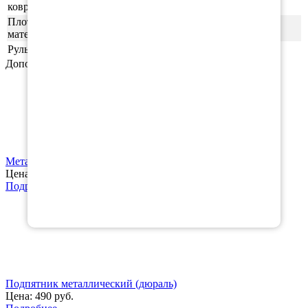
ковриков
Плотность
55шор (+-3)
материала
Руль
левая
Дополнительные аксессуары
Металлический логотип с маркой Вашего авто
Цена:
120 руб.
Подробнее
Подпятник металлический (дюраль)
Цена:
490 руб.