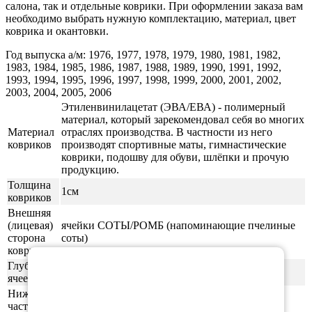
салона, так и отдельные коврики. При оформлении заказа вам
необходимо выбрать нужную комплектацию, материал, цвет
коврика и окантовки.
Год выпуска а/м: 1976, 1977, 1978, 1979, 1980, 1981, 1982,
1983, 1984, 1985, 1986, 1987, 1988, 1989, 1990, 1991, 1992,
1993, 1994, 1995, 1996, 1997, 1998, 1999, 2000, 2001, 2002,
2003, 2004, 2005, 2006
Этиленвинилацетат (ЭВА/ЕВА) - полимерный
материал, который зарекомендовал себя во многих
Материал
отраслях производства. В частности из него
ковриков
производят спортивные маты, гимнастические
коврики, подошву для обуви, шлёпки и прочую
продукцию.
Толщина
1см
ковриков
Внешняя
(лицевая)
ячейки СОТЫ/РОМБ (напоминающие пчелиные
сторона
соты)
×
ковриков
Глубина
0,5-0,6 см
ячеек
Нижняя
часть
ровная (без рисунка)