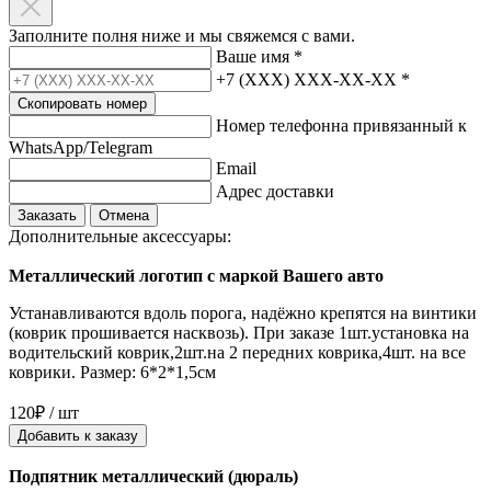
Заполните полня ниже и мы свяжемся с вами.
Ваше имя
*
+7 (XXX) XXX-XX-XX
*
Скопировать номер
Номер телефонна привязанный к
WhatsApp/Telegram
Email
Адрес доставки
Заказать
Отмена
Дополнительные аксессуары:
Металлический логотип с маркой Вашего авто
Устанавливаются вдоль порога, надёжно крепятся на винтики
(коврик прошивается насквозь). При заказе 1шт.установка на
водительский коврик,2шт.на 2 передних коврика,4шт. на все
коврики. Размер: 6*2*1,5см
120₽ / шт
Добавить к заказу
Подпятник металлический (дюраль)