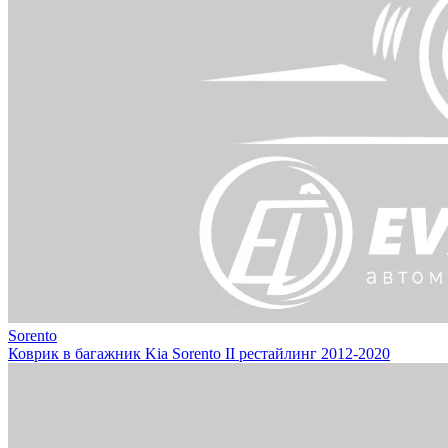
Sorento
Коврик в багажник Kia Sorento II рестайлинг 2012-2020