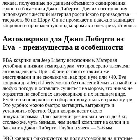
лекала, полученные по данным объемного сканирования
салона и багажника Джип Либерти. Для их изготовления
используется жесткий материал российского производства —
твердость 60 по Шору. Он не промокает и надежно защищает
ковролин и проложенную под ковром автоэлектрику от воды.
Автоковрики для Джип Либерти из
Eva - преимущества и особенности
ЕВА коврики для Jeep Liberty всесезонные. Материал
устойчив к низким температурам, что проверено тысячами
автовладельцев. При -50 они остаются такими же
эластичными и не скользкими, как при нуле или +40. Eva
коврики для Jeep Liberty можно без опасений мыть на мойке в
любую погоду и оставлять сушиться на морозе, это никак не
отразится на свойствах автоковриков и их внешнем виде.
Ячейки на поверхности собирают воду, пыль и грязь внутри.
Это удобно: можно быстро вытащить, вытряхнуть и
установить обратно. Один коврик весит около
полукилограмма. Для сравнения резиновый весит до 3 кг,
столько же, чуть меньше, чем целый комплект на салон и в
багажник Джип Либерти. Глубина ячеек — 5–6 мм.
ЭВО коврики фиксируются на полу автомобиля на штатные