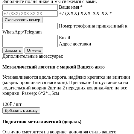
Заполните полня ниже и мы свяжемся с вами.
Ваше имя
*
+7 (XXX) XXX-XX-XX
*
Скопировать номер
Номер телефонна привязанный к
WhatsApp/Telegram
Email
Адрес доставки
Заказать
Отмена
Дополнительные аксессуары:
Металлический логотип с маркой Вашего авто
Устанавливаются вдоль порога, надёжно крепятся на винтики
(коврик прошивается насквозь). При заказе 1шт.установка на
водительский коврик,2шт.на 2 передних коврика,4шт. на все
коврики. Размер: 6*2*1,5см
120₽ / шт
Добавить к заказу
Подпятник металлический (дюраль)
Отлично смотрится на коврике, дополняя стиль вашего