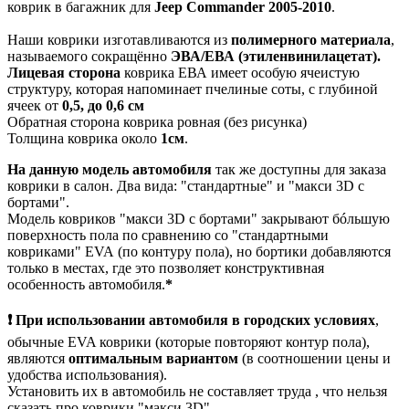
коврик в багажник для
Jeep Commander 2005-2010
.
Наши коврики изготавливаются из
полимерного материала
,
называемого сокращённо
ЭВА/ЕВА (этиленвинилацетат).
Лицевая сторона
коврика ЕВА имеет особую ячеистую
структуру, которая напоминает пчелиные соты, с глубиной
ячеек от
0,5, до 0,6 см
Обратная сторона коврика ровная (без рисунка)
Толщина коврика около
1см
.
На данную модель автомобиля
так же доступны для заказа
коврики в салон. Два вида: "стандартные" и "макси 3D с
бортами".
Модель ковриков "макси 3D с бортами" закрывают бóльшую
поверхность пола по сравнению со "стандартными
ковриками" EVA (по контуру пола), но бортики добавляются
только в местах, где это позволяет конструктивная
особенность автомобиля.
*
❗ При использовании автомобиля в городских условиях
,
обычные EVA коврики (которые повторяют контур пола),
являются
оптимальным вариантом
(в соотношении цены и
удобства использования).
Установить их в автомобиль не составляет труда , что нельзя
сказать про коврики "макси 3D".