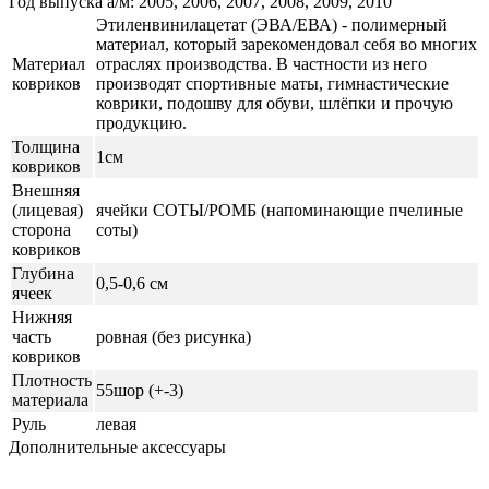
Год выпуска а/м: 2005, 2006, 2007, 2008, 2009, 2010
Этиленвинилацетат (ЭВА/ЕВА) - полимерный
материал, который зарекомендовал себя во многих
Материал
отраслях производства. В частности из него
ковриков
производят спортивные маты, гимнастические
коврики, подошву для обуви, шлёпки и прочую
продукцию.
Толщина
1см
ковриков
Внешняя
(лицевая)
ячейки СОТЫ/РОМБ (напоминающие пчелиные
сторона
соты)
ковриков
Глубина
0,5-0,6 см
ячеек
Нижняя
часть
ровная (без рисунка)
ковриков
Плотность
55шор (+-3)
материала
Руль
левая
Дополнительные аксессуары