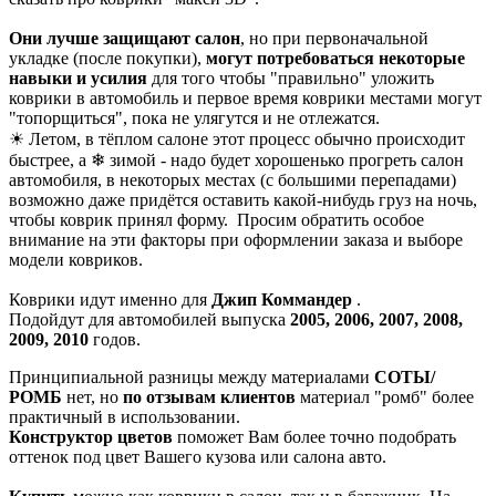
Они лучше защищают салон
, но при первоначальной
укладке (после покупки),
могут потребоваться некоторые
навыки и усилия
для того чтобы "правильно" уложить
коврики в автомобиль и первое время коврики местами могут
"топорщиться", пока не улягутся и не отлежатся.
☀ Летом, в тёплом салоне этот процесс обычно происходит
быстрее, а ❄ зимой - надо будет хорошенько прогреть салон
автомобиля, в некоторых местах (с большими перепадами)
возможно даже придётся оставить какой-нибудь груз на ночь,
чтобы коврик принял форму. Просим обратить особое
внимание на эти факторы при оформлении заказа и выборе
модели ковриков.
Коврики идут именно для
Джип Коммандер
.
Подойдут для автомобилей выпуска
2005, 2006, 2007, 2008,
2009, 2010
годов.
Принципиальной разницы между материалами
СОТЫ/
РОМБ
нет, но
по отзывам клиентов
материал "ромб" более
практичный в использовании.
Конструктор цветов
поможет Вам более точно подобрать
оттенок под цвет Вашего кузова или салона авто.