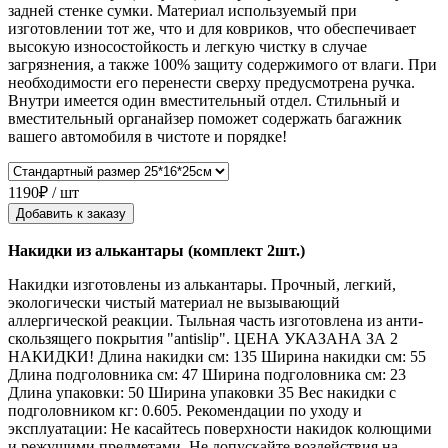
задней стенке сумки. Материал используемый при
изготовлении тот же, что и для ковриков, что обеспечивает
высокую износостойкость и легкую чистку в случае
загрязнения, а также 100% защиту содержимого от влаги. При
необходимости его перенести сверху предусмотрена ручка.
Внутри имеется один вместительный отдел. Стильный и
вместительный органайзер поможет содержать багажник
вашего автомобиля в чистоте и порядке!
1190₽ / шт
Добавить к заказу
Накидки из алькантары (комплект 2шт.)
Накидки изготовлены из алькантары. Прочный, легкий,
экологически чистый материал не вызывающий
аллергической реакции. Тыльная часть изготовлена из анти-
скользящего покрытия "antislip". ЦЕНА УКАЗАНА ЗА 2
НАКИДКИ! Длина накидки см: 135 Ширина накидки см: 55
Длина подголовника см: 47 Ширина подголовника см: 23
Длина упаковки: 50 Ширина упаковки 35 Вес накидки с
подголовником кг: 0.605. Рекомендации по уходу и
эксплуатации: Не касайтесь поверхности накидок колющими
и режущими предметами. Не допускайте воздействия на