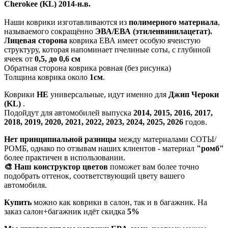
Cherokee (KL) 2014-н.в.
Наши коврики изготавливаются из
полимерного материала
,
называемого сокращённо
ЭВА/ЕВА (этиленвинилацетат).
Лицевая сторона
коврика ЕВА имеет особую ячеистую
структуру, которая напоминает пчелиные соты, с глубиной
ячеек от
0,5, до 0,6 см
Обратная сторона коврика ровная (без рисунка)
Толщина коврика около
1см
.
Коврики
НЕ
универсальные, идут именно для
Джип Чероки
(KL)
.
Подойдут для автомобилей выпуска
2014, 2015, 2016, 2017,
2018, 2019, 2020, 2021, 2022, 2023, 2024, 2025, 2026
годов.
Нет принципиальной разницы
между материалами СОТЫ/
РОМБ, однако по отзывам наших клиентов - материал
"ромб"
более практичен в использовании.
🎨 Наш конструктор цветов
поможет вам более точно
подобрать оттенок, соответствующий цвету вашего
автомобиля.
Купить
можно как коврики в салон, так и в багажник. На
заказ салон+багажник идёт скидка
5%