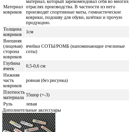
материал, который зарекомендовал себя во многих
Материал
отраслях производства. В частности из него
ковриков
производят спортивные маты, гимнастические
коврики, подошву для обуви, шлёпки и прочую
продукцию.
Толщина
1см
ковриков
Внешняя
(лицевая)
ячейки СОТЫ/РОМБ (напоминающие пчелиные
сторона
соты)
ковриков
Глубина
0,5-0,6 см
ячеек
Нижняя
часть
ровная (без рисунка)
ковриков
Плотность
55шор (+-3)
материала
Руль
левая
Дополнительные аксессуары