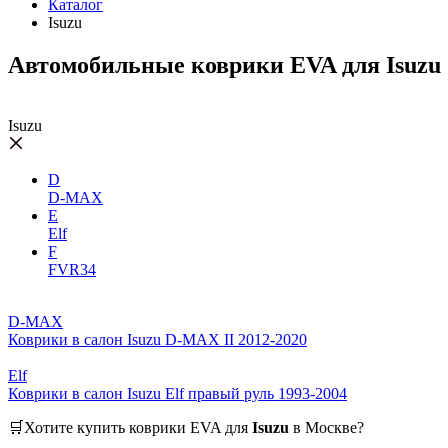
Каталог
Isuzu
Автомобильные коврики EVA для Isuzu
Isuzu
D
D-MAX
E
Elf
F
FVR34
D-MAX
Коврики в салон Isuzu D-MAX II 2012-2020
Elf
Коврики в салон Isuzu Elf правый руль 1993-2004
🛒Хотите купить коврики EVA для
Isuzu
в Москве?