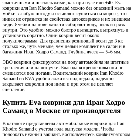
эластичными и не скользкими, как при нуле или +40. Eva
коврики для Iran Khodro Samand можно без опасений мыть на
мойке в любую погоду и оставлять сушиться на морозе, это
никак не отразится на свойствах автоковриков и их внешнем
виде. Ячейки на поверхности собирают воду, пыль и грязь
внутри. Это удобно: можно быстро вытащить, вытряхнуть и
установить обратно. Один коврик весит около
полукилограмма. Для сравнения резиновый весит до 3 кг,
столько же, чуть меньше, чем целый комплект на салон и в
багажник Иран Ходро Саманд. Глубина ячеек — 5–6 мм.
ЭВО коврики фиксируются на полу автомобиля на штатные
крепления или на липучки. Благодаря креплениям они не
смещаются под ногами. Водительский коврик Iran Khodro
Samand из EVA удобно ложится под педали, надежно
закрывает ковролин под ними и при этом не цепляет
сцепление.
Купить Eva коврики для Иран Ходро
Саманд в Москве от производителя
В каталоге представлены автомобильные коврики для Iran
Khodro Samand с учетом года выпуска модели. Чтобы
подобрать нужный вариант, воспользуйтесь конфигуратором