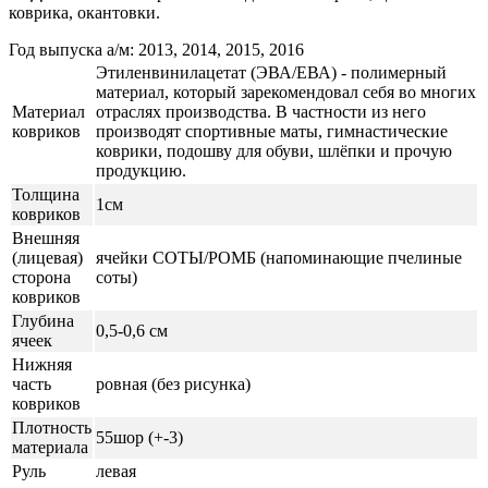
коврика, окантовки.
Год выпуска а/м: 2013, 2014, 2015, 2016
Этиленвинилацетат (ЭВА/ЕВА) - полимерный
материал, который зарекомендовал себя во многих
Материал
отраслях производства. В частности из него
ковриков
производят спортивные маты, гимнастические
коврики, подошву для обуви, шлёпки и прочую
продукцию.
Толщина
1см
ковриков
Внешняя
(лицевая)
ячейки СОТЫ/РОМБ (напоминающие пчелиные
сторона
соты)
ковриков
Глубина
0,5-0,6 см
ячеек
Нижняя
часть
ровная (без рисунка)
ковриков
Плотность
55шор (+-3)
материала
Руль
левая