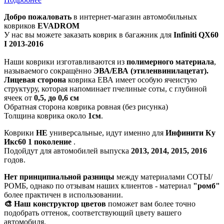
Добро пожаловать
в интернет-магазин автомобильных
ковриков
EVADROM
У нас вы можете заказать коврик в багажник для
Infiniti QX60
I 2013-2016
Наши коврики изготавливаются из
полимерного материала
,
называемого сокращённо
ЭВА/ЕВА (этиленвинилацетат).
Лицевая сторона
коврика ЕВА имеет особую ячеистую
структуру, которая напоминает пчелиные соты, с глубиной
ячеек от
0,5, до 0,6 см
Обратная сторона коврика ровная (без рисунка)
Толщина коврика около
1см
.
Коврики
НЕ
универсальные, идут именно для
Инфинити Ку
Икс60 1 поколение
.
Подойдут для автомобилей выпуска
2013, 2014, 2015, 2016
годов.
Нет принципиальной разницы
между материалами СОТЫ/
РОМБ, однако по отзывам наших клиентов - материал
"ромб"
более практичен в использовании.
🎨 Наш конструктор цветов
поможет вам более точно
подобрать оттенок, соответствующий цвету вашего
автомобиля.