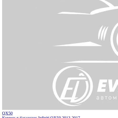
QX50
Коврик в багажник Infiniti QX50 2013-2017