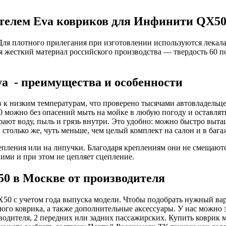
телем Eva ковриков для Инфинити QX50
. Для плотного прилегания при изготовлении используются лека
 жесткий материал российского производства — твердость 60 п
a - преимущества и особенности
в к низким температурам, что проверено тысячами автовладельц
50 можно без опасений мыть на мойке в любую погоду и оставлять
ают воду, пыль и грязь внутри. Это удобно: можно быстро выта
, столько же, чуть меньше, чем целый комплект на салон и в б
ления или на липучки. Благодаря креплениям они не смещаются
ими и при этом не цепляет сцепление.
0 в Москве от производителя
QX50 с учетом года выпуска модели. Чтобы подобрать нужный вар
амого коврика, а также дополнительные аксессуары. У нас можн
я водителя, 2 передних или задних пассажирских. Купить коврик