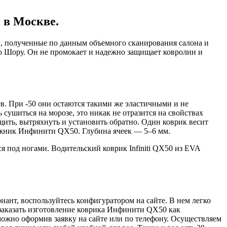
 в Москве.
ла, полученные по данным объемного сканирования салона и
о Шору. Он не промокает и надежно защищает ковролин и
ев. При -50 они остаются такими же эластичными и не
 сушиться на морозе, это никак не отразится на свойствах
щить, вытряхнуть и установить обратно. Один коврик весит
агажник Инфинити QX50. Глубина ячеек — 5–6 мм.
 под ногами. Водительский коврик Infiniti QX50 из EVA
иант, воспользуйтесь конфигуратором на сайте. В нем легко
о заказать изготовление коврика Инфинити QX50 как
 можно оформив заявку на сайте или по телефону. Осуществляем