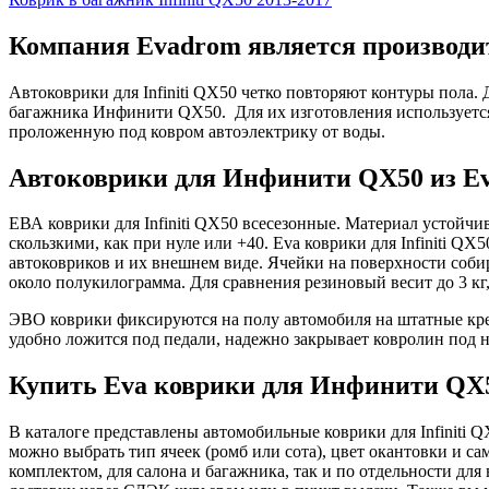
Компания Evadrom является производи
Автоковрики для Infiniti QX50 четко повторяют контуры пола
багажника Инфинити QX50. Для их изготовления используется
проложенную под ковром автоэлектрику от воды.
Автоковрики для Инфинити QX50 из Ev
ЕВА коврики для Infiniti QX50 всесезонные. Материал устойчи
скользкими, как при нуле или +40. Eva коврики для Infiniti QX
автоковриков и их внешнем виде. Ячейки на поверхности собир
около полукилограмма. Для сравнения резиновый весит до 3 кг
ЭВО коврики фиксируются на полу автомобиля на штатные креп
удобно ложится под педали, надежно закрывает ковролин под н
Купить Eva коврики для Инфинити QX5
В каталоге представлены автомобильные коврики для Infiniti 
можно выбрать тип ячеек (ромб или сота), цвет окантовки и с
комплектом, для салона и багажника, так и по отдельности дл