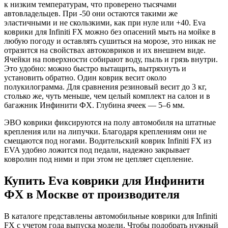
к низким температурам, что проверено тысячами
автовладельцев. При -50 они остаются такими же
эластичными и не скользкими, как при нуле или +40. Eva
коврики для Infiniti FX можно без опасений мыть на мойке в
любую погоду и оставлять сушиться на морозе, это никак не
отразится на свойствах автоковриков и их внешнем виде.
Ячейки на поверхности собирают воду, пыль и грязь внутри.
Это удобно: можно быстро вытащить, вытряхнуть и
установить обратно. Один коврик весит около
полукилограмма. Для сравнения резиновый весит до 3 кг,
столько же, чуть меньше, чем целый комплект на салон и в
багажник Инфинити ФХ. Глубина ячеек — 5–6 мм.
ЭВО коврики фиксируются на полу автомобиля на штатные
крепления или на липучки. Благодаря креплениям они не
смещаются под ногами. Водительский коврик Infiniti FX из
EVA удобно ложится под педали, надежно закрывает
ковролин под ними и при этом не цепляет сцепление.
Купить Eva коврики для Инфинити
ФХ в Москве от производителя
В каталоге представлены автомобильные коврики для Infiniti
FX с учетом года выпуска модели. Чтобы подобрать нужный