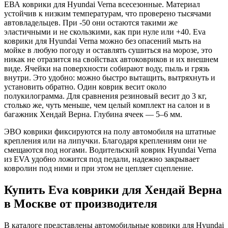
ЕВА коврики для Hyundai Verna всесезонные. Материал
устойчив к низким температурам, что проверено тысячами
автовладельцев. При -50 они остаются такими же
эластичными и не скользкими, как при нуле или +40. Eva
коврики для Hyundai Verna можно без опасений мыть на
мойке в любую погоду и оставлять сушиться на морозе, это
никак не отразится на свойствах автоковриков и их внешнем
виде. Ячейки на поверхности собирают воду, пыль и грязь
внутри. Это удобно: можно быстро вытащить, вытряхнуть и
установить обратно. Один коврик весит около
полукилограмма. Для сравнения резиновый весит до 3 кг,
столько же, чуть меньше, чем целый комплект на салон и в
багажник Хендай Верна. Глубина ячеек — 5–6 мм.
ЭВО коврики фиксируются на полу автомобиля на штатные
крепления или на липучки. Благодаря креплениям они не
смещаются под ногами. Водительский коврик Hyundai Verna
из EVA удобно ложится под педали, надежно закрывает
ковролин под ними и при этом не цепляет сцепление.
Купить Eva коврики для Хендай Верна
в Москве от производителя
В каталоге представлены автомобильные коврики для Hyundai