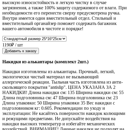
высокую износостойкость и легкую чистку в случае
загрязнения, а также 100% защиту содержимого от влаги. При
необходимости его перенести сверху предусмотрена ручка.
Внутри имеется один вместительный отдел. Стильный и
вместительный органайзер поможет содержать багажник
вашего автомобиля в чистоте и порядке!
1190₽ / шт
Добавить к заказу
Накидки из алькантары (комплект 2шт.)
Накидки изготовлены из алькантары. Прочный, легкий,
экологически чистый материал не вызывающий
аллергической реакции. Тыльная часть изготовлена из анти-
скользящего покрытия "antislip". ЦЕНА УКАЗАНА ЗА 2
НАКИДКИ! Длина накидки см: 135 Ширина накидки см: 55
Длина подголовника см: 47 Ширина подголовника см: 23
Длина упаковки: 50 Ширина упаковки 35 Вес накидки с
подголовником кг: 0.605. Рекомендации по уходу и
эксплуатации: Не касайтесь поверхности накидок колющими
и режущими предметами. Не допускайте воздействия на
накидки высоких температур и избегайте механических
воздействий. ВНИМАНИЕ! Данные накидки не подходят на