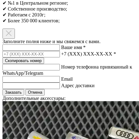
✔ №1 в Центральном регионе;
✔ Собственное производство;
✔ Работаем с 2010г;
✔ Более 350 000 клиентов;​
Заполните полня ниже и мы свяжемся с вами.
Ваше имя
*
+7 (XXX) XXX-XX-XX
*
Скопировать номер
Номер телефонна привязанный к
WhatsApp/Telegram
Email
Адрес доставки
Заказать
Отмена
Дополнительные аксессуары: