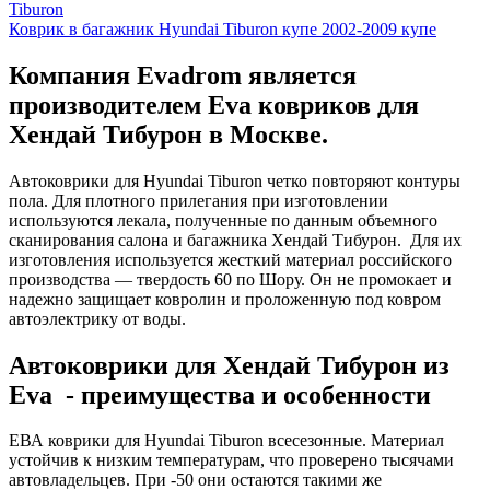
Tiburon
Коврик в багажник Hyundai Tiburon купе 2002-2009 купе
Компания Evadrom является
производителем Eva ковриков для
Хендай Тибурон в Москве.
Автоковрики для Hyundai Tiburon четко повторяют контуры
пола. Для плотного прилегания при изготовлении
используются лекала, полученные по данным объемного
сканирования салона и багажника Хендай Тибурон. Для их
изготовления используется жесткий материал российского
производства — твердость 60 по Шору. Он не промокает и
надежно защищает ковролин и проложенную под ковром
автоэлектрику от воды.
Автоковрики для Хендай Тибурон из
Eva - преимущества и особенности
ЕВА коврики для Hyundai Tiburon всесезонные. Материал
устойчив к низким температурам, что проверено тысячами
автовладельцев. При -50 они остаются такими же