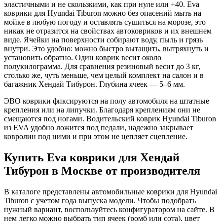
эластичными и не скользкими, как при нуле или +40. Eva
коврики для Hyundai Tiburon можно без опасений мыть на
мойке в любую погоду и оставлять сушиться на морозе, это
никак не отразится на свойствах автоковриков и их внешнем
виде. Ячейки на поверхности собирают воду, пыль и грязь
внутри. Это удобно: можно быстро вытащить, вытряхнуть и
установить обратно. Один коврик весит около
полукилограмма. Для сравнения резиновый весит до 3 кг,
столько же, чуть меньше, чем целый комплект на салон и в
багажник Хендай Тибурон. Глубина ячеек — 5–6 мм.
ЭВО коврики фиксируются на полу автомобиля на штатные
крепления или на липучки. Благодаря креплениям они не
смещаются под ногами. Водительский коврик Hyundai Tiburon
из EVA удобно ложится под педали, надежно закрывает
ковролин под ними и при этом не цепляет сцепление.
Купить Eva коврики для Хендай
Тибурон в Москве от производителя
В каталоге представлены автомобильные коврики для Hyundai
Tiburon с учетом года выпуска модели. Чтобы подобрать
нужный вариант, воспользуйтесь конфигуратором на сайте. В
нем легко можно выбрать тип ячеек (ромб или сота), цвет