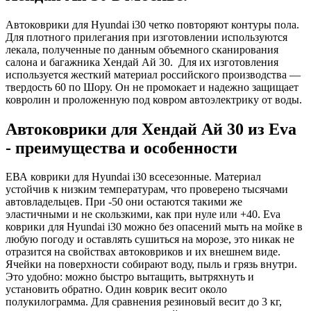
Автоковрики для Hyundai i30 четко повторяют контуры пола.
Для плотного прилегания при изготовлении используются
лекала, полученные по данным объемного сканирования
салона и багажника Хендай Ай 30. Для их изготовления
используется жесткий материал российского производства —
твердость 60 по Шору. Он не промокает и надежно защищает
ковролин и проложенную под ковром автоэлектрику от воды.
Автоковрики для Хендай Ай 30 из Eva
- преимущества и особенности
ЕВА коврики для Hyundai i30 всесезонные. Материал
устойчив к низким температурам, что проверено тысячами
автовладельцев. При -50 они остаются такими же
эластичными и не скользкими, как при нуле или +40. Eva
коврики для Hyundai i30 можно без опасений мыть на мойке в
любую погоду и оставлять сушиться на морозе, это никак не
отразится на свойствах автоковриков и их внешнем виде.
Ячейки на поверхности собирают воду, пыль и грязь внутри.
Это удобно: можно быстро вытащить, вытряхнуть и
установить обратно. Один коврик весит около
полукилограмма. Для сравнения резиновый весит до 3 кг,