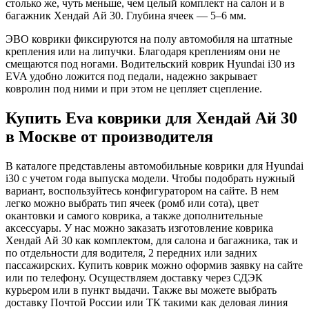
столько же, чуть меньше, чем целый комплект на салон и в
багажник Хендай Ай 30. Глубина ячеек — 5–6 мм.
ЭВО коврики фиксируются на полу автомобиля на штатные
крепления или на липучки. Благодаря креплениям они не
смещаются под ногами. Водительский коврик Hyundai i30 из
EVA удобно ложится под педали, надежно закрывает
ковролин под ними и при этом не цепляет сцепление.
Купить Eva коврики для Хендай Ай 30
в Москве от производителя
В каталоге представлены автомобильные коврики для Hyundai
i30 с учетом года выпуска модели. Чтобы подобрать нужный
вариант, воспользуйтесь конфигуратором на сайте. В нем
легко можно выбрать тип ячеек (ромб или сота), цвет
окантовки и самого коврика, а также дополнительные
аксессуары. У нас можно заказать изготовление коврика
Хендай Ай 30 как комплектом, для салона и багажника, так и
по отдельности для водителя, 2 передних или задних
пассажирских. Купить коврик можно оформив заявку на сайте
или по телефону. Осуществляем доставку через СДЭК
курьером или в пункт выдачи. Также вы можете выбрать
доставку Почтой России или ТК такими как деловая линия