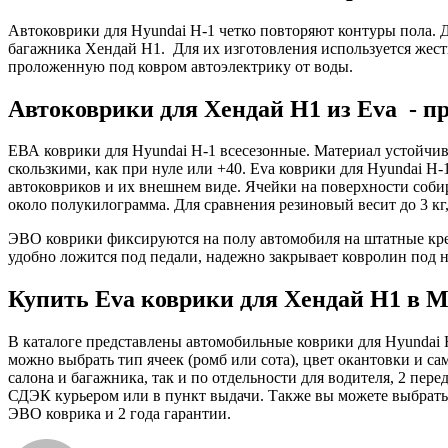
Автоковрики для Hyundai H-1 четко повторяют контуры пола. 
багажника Хендай Н1. Для их изготовления используется жест
проложенную под ковром автоэлектрику от воды.
Автоковрики для Хендай Н1 из Eva - п
ЕВА коврики для Hyundai H-1 всесезонные. Материал устойчив
скользкими, как при нуле или +40. Eva коврики для Hyundai H-
автоковриков и их внешнем виде. Ячейки на поверхности собир
около полукилограмма. Для сравнения резиновый весит до 3 кг
ЭВО коврики фиксируются на полу автомобиля на штатные кре
удобно ложится под педали, надежно закрывает ковролин под н
Купить Eva коврики для Хендай Н1 в М
В каталоге представлены автомобильные коврики для Hyundai H
можно выбрать тип ячеек (ромб или сота), цвет окантовки и са
салона и багажника, так и по отдельности для водителя, 2 пе
СДЭК курьером или в пункт выдачи. Также вы можете выбрать д
ЭВО коврика и 2 года гарантии.