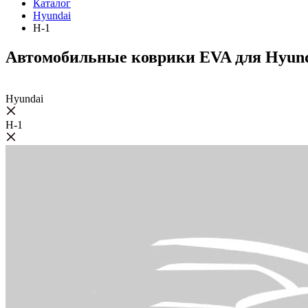
Каталог
Hyundai
H-1
Автомобильные коврики EVA для Hyund
Hyundai
H-1