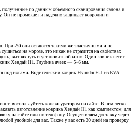
а, полученные по данным объемного сканирования салона и
у. Он не промокает и надежно защищает ковролин и
в. При -50 они остаются такими же эластичными и не
сушиться на морозе, это никак не отразится на свойствах
щить, вытряхнуть и установить обратно. Один коврик весит
гажник Хендай Н1. Глубина ячеек — 5–6 мм.
я под ногами. Водительский коврик Hyundai H-1 из EVA
ант, воспользуйтесь конфигуратором на сайте. В нем легко
заказать изготовление коврика Хендай Н1 как комплектом, для
явку на сайте или по телефону. Осуществляем доставку через
бой удобной для вас. Также у вас есть 30 дней на проверку