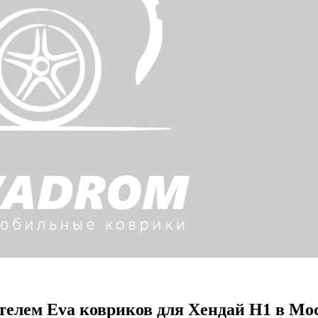
елем Eva ковриков для Хендай Н1 в Мо