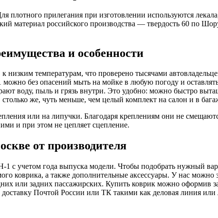
Для плотного прилегания при изготовлении используются лекал
кий материал российского производства — твердость 60 по Шор
реимущества и особенности
 к низким температурам, что проверено тысячами автовладельце
1 можно без опасений мыть на мойке в любую погоду и оставлять 
ают воду, пыль и грязь внутри. Это удобно: можно быстро выта
, столько же, чуть меньше, чем целый комплект на салон и в ба
пления или на липучки. Благодаря креплениям они не смещаютс
ими и при этом не цепляет сцепление.
оскве от производителя
-1 с учетом года выпуска модели. Чтобы подобрать нужный вари
мого коврика, а также дополнительные аксессуары. У нас можно 
редних или задних пассажирских. Купить коврик можно оформив за
оставку Почтой России или ТК такими как деловая линия или лю