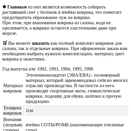
❄ Главным
из них является возможность собирать
растаявший снег с ботинок в ячейки коврика, что помогает
предотвратить образование луж на коврике.
При этом, при вынимании коврика из салона, вода не
проливается, а коврики остаются эластичными даже при
морозе.
🛒
Вы можете
заказать
как полный комплект ковриков для
салона, так и отдельные коврики. При оформлении заказа вам
необходимо выбрать нужную комплектацию, материал, цвет
коврика и окантовки.
Год выпуска а/м: 1992, 1993, 1994, 1995, 1996
Этиленвинилацетат (ЭВА/ЕВА) - полимерный
материал, который зарекомендовал себя во многих
Материал
отраслях производства. В частности из него
ковриков
производят спортивные маты, гимнастические
коврики, подошву для обуви, шлёпки и прочую
продукцию.
Толщина
1см
ковриков
Внешняя
(лицевая)
ячейки СОТЫ/РОМБ (напоминающие пчелиные
сторона
соты)