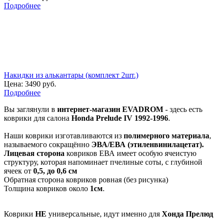
Подробнее
Накидки из алькантары (комплект 2шт.)
Цена:
3490 руб.
Подробнее
Вы заглянули в
интернет-магазин EVADROM
- здесь есть
коврики для салона
Honda Prelude IV 1992-1996
.
Наши коврики изготавливаются из
полимерного материала
,
называемого сокращённо
ЭВА/ЕВА (этиленвинилацетат).
Лицевая сторона
ковриков ЕВА имеет особую ячеистую
структуру, которая напоминает пчелиные соты, с глубиной
ячеек от
0,5, до 0,6 см
Обратная сторона ковриков ровная (без рисунка)
Толщина ковриков около
1см
.
Коврики
НЕ
универсальные, идут именно для
Хонда Прелюд