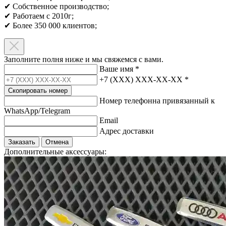
✔ Собственное производство;
✔ Работаем с 2010г;
✔ Более 350 000 клиентов;​
Заполните полня ниже и мы свяжемся с вами.
Ваше имя
*
+7 (XXX) XXX-XX-XX
*
Скопировать номер
Номер телефонна привязанный к
WhatsApp/Telegram
Email
Адрес доставки
Заказать
Отмена
Дополнительные аксессуары: