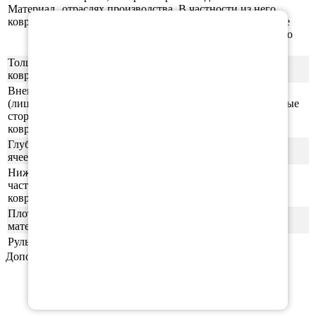
Материал
отраслях производства. В частности из него
×
ковриков
производят спортивные маты, гимнастические
коврики, подошву для обуви, шлёпки и прочую
продукцию.
Толщина
1см
ковриков
Внешняя
(лицевая)
ячейки СОТЫ/РОМБ (напоминающие пчелиные
сторона
соты)
ковриков
Глубина
0,5-0,6 см
ячеек
Нижняя
часть
ровная (без рисунка)
ковриков
Плотность
55шор (+-3)
материала
Руль
левая
Дополнительные аксессуары