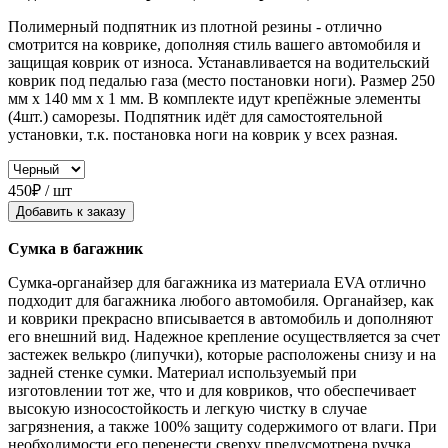
Полимерный подпятник из плотной резины - отлично
смотрится на коврике, дополняя стиль вашего автомобиля и
защищая коврик от износа. Устанавливается на водительский
коврик под педалью газа (место постановки ноги). Размер 250
мм x 140 мм x 1 мм. В комплекте идут крепёжные элементы
(4шт.) саморезы. Подпятник идёт для самостоятельной
установки, т.к. постановка ноги на коврик у всех разная.
450₽ / шт
Добавить к заказу
Сумка в багажник
Сумка-органайзер для багажника из материала EVA отлично
подходит для багажника любого автомобиля. Органайзер, как
и коврики прекрасно вписывается в автомобиль и дополняют
его внешний вид. Надежное крепление осуществляется за счет
застежек велькро (липучки), которые расположены снизу и на
задней стенке сумки. Материал используемый при
изготовлении тот же, что и для ковриков, что обеспечивает
высокую износостойкость и легкую чистку в случае
загрязнения, а также 100% защиту содержимого от влаги. При
необходимости его перенести сверху предусмотрена ручка.