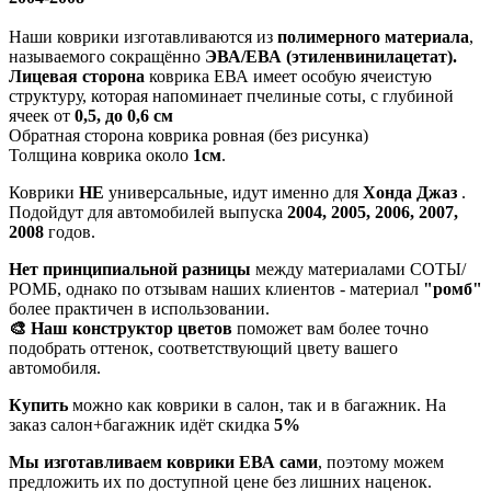
Наши коврики изготавливаются из
полимерного материала
,
называемого сокращённо
ЭВА/ЕВА (этиленвинилацетат).
Лицевая сторона
коврика ЕВА имеет особую ячеистую
структуру, которая напоминает пчелиные соты, с глубиной
ячеек от
0,5, до 0,6 см
Обратная сторона коврика ровная (без рисунка)
Толщина коврика около
1см
.
Коврики
НЕ
универсальные, идут именно для
Хонда Джаз
.
Подойдут для автомобилей выпуска
2004, 2005, 2006, 2007,
2008
годов.
Нет принципиальной разницы
между материалами СОТЫ/
РОМБ, однако по отзывам наших клиентов - материал
"ромб"
более практичен в использовании.
🎨 Наш конструктор цветов
поможет вам более точно
подобрать оттенок, соответствующий цвету вашего
автомобиля.
Купить
можно как коврики в салон, так и в багажник. На
заказ салон+багажник идёт скидка
5%
Мы изготавливаем коврики ЕВА сами
, поэтому можем
предложить их по доступной цене без лишних наценок.