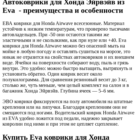
Автоковрики для Хонда Эйрвэйв из
Eva - преимущества и особенности
ЕВА коврики для Honda Airwave всесезонные. Материал
устойчив к низким температурам, что проверено тысячами
автовладельцев. При -50 они остаются такими же
эластичными и не скользкими, как при нуле или +40. Eva
коврики для Honda Airwave можно без опасений мыть на
мойке в любую погоду и оставлять сушиться на морозе, это
никак не отразится на свойствах автоковриков и их внешнем
виде. Ячейки на поверхности собирают воду, пыль и грязь
внутри. Это удобно: можно быстро вытащить, вытряхнуть и
установить обратно. Один коврик весит около
полукилограмма. Для сравнения резиновый весит до 3 кг,
столько же, чуть меньше, чем целый комплект на салон и в
багажник Хонда Эйрвэйв. Глубина ячеек — 5–6 мм.
ЭВО коврики фиксируются на полу автомобиля на штатные
крепления или на липучки. Благодаря креплениям они не
смещаются под ногами. Водительский коврик Honda Airwave
из EVA удобно ложится под педали, надежно закрывает
ковролин под ними и при этом не цепляет сцепление.
Купить Eva коврики для Хонда