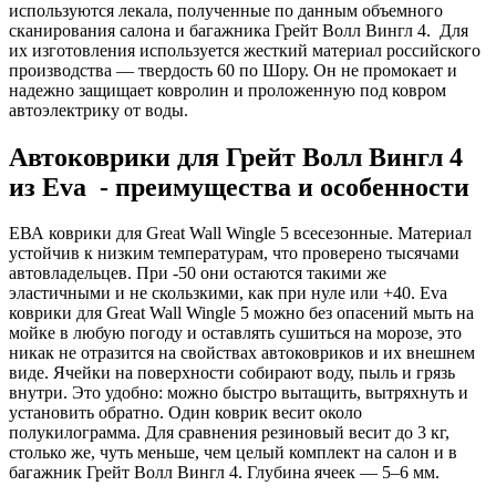
используются лекала, полученные по данным объемного
сканирования салона и багажника Грейт Волл Вингл 4. Для
их изготовления используется жесткий материал российского
производства — твердость 60 по Шору. Он не промокает и
надежно защищает ковролин и проложенную под ковром
автоэлектрику от воды.
Автоковрики для Грейт Волл Вингл 4
из Eva - преимущества и особенности
ЕВА коврики для Great Wall Wingle 5 всесезонные. Материал
устойчив к низким температурам, что проверено тысячами
автовладельцев. При -50 они остаются такими же
эластичными и не скользкими, как при нуле или +40. Eva
коврики для Great Wall Wingle 5 можно без опасений мыть на
мойке в любую погоду и оставлять сушиться на морозе, это
никак не отразится на свойствах автоковриков и их внешнем
виде. Ячейки на поверхности собирают воду, пыль и грязь
внутри. Это удобно: можно быстро вытащить, вытряхнуть и
установить обратно. Один коврик весит около
полукилограмма. Для сравнения резиновый весит до 3 кг,
столько же, чуть меньше, чем целый комплект на салон и в
багажник Грейт Волл Вингл 4. Глубина ячеек — 5–6 мм.