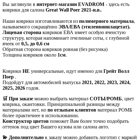
Вы заглянули в
интернет-магазин EVADROM
- здесь есть
коврики для салона
Great Wall Poer 2021-н.в.
.
Наши коврики изготавливаются из
полимерного материала
,
называемого сокращённо
ЭВА/ЕВА (этиленвинилацетат).
Лицевая сторона
ковриков ЕВА имеет особую ячеистую
структуру, которая напоминает пчелиные соты, с глубиной
ячеек от
0,5, до 0,6 см
Обратная сторона ковриков ровная (без рисунка)
Толщина ковриков около
1см
.
Коврики
НЕ
универсальные, идут именно для
Грейт Волл
Поер
.
Подойдут для автомобилей выпуска
2021, 2022, 2023, 2024,
2025, 2026
годов.
🛒 При заказе
можно выбрать материал
СОТЫ/РОМБ
, цвет
коврика, окантовки. Принципиальной разницы между
материалами нет, но
по отзывам клиентов
материал РОМБ
более практичнее в использовании.
Конструктор цветов
поможет Вам более точно подобрать
оттенок под цвет Вашего кузова или салона авто.
💫 Дополнительно
к заказу можно добавить логотип с маркой