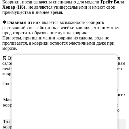
Коврики, предназначены специально для модели
Грейт Волл
Ховер (H6)
, не являются универсальными и имеют свои
преимущества в зимнее время.
❄ Главным
из них является возможность собирать
растаявший снег с ботинок в ячейки коврика, что помогает
предотвратить образование луж на коврике.
При этом, при вынимании коврика из салона, вода не
проливается, а коврики остаются эластичными даже при
морозе.
×
🛒
Вы можете
заказать
как полный комплект ковриков для
салона, так и отдельные коврики. При оформлении заказа вам
необходимо выбрать нужную комплектацию, материал, цвет
коврика и окантовки.
Год выпуска а/м: 2011, 2012, 2013, 2014, 2015, 2016, 2017
Этиленвинилацетат (ЭВА/ЕВА) - полимерный
материал, который зарекомендовал себя во многих
Материал
отраслях производства. В частности из него
ковриков
производят спортивные маты, гимнастические
коврики, подошву для обуви, шлёпки и прочую
продукцию.
Толщина
1см
ковриков