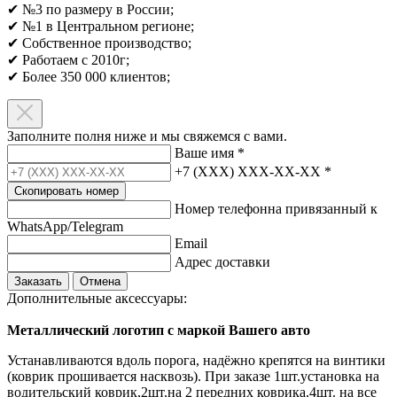
✔ №3 по размеру в России;
✔ №1 в Центральном регионе;
✔ Собственное производство;
✔ Работаем с 2010г;
✔ Более 350 000 клиентов;​
Заполните полня ниже и мы свяжемся с вами.
Ваше имя
*
+7 (XXX) XXX-XX-XX
*
Скопировать номер
Номер телефонна привязанный к
WhatsApp/Telegram
Email
Адрес доставки
Заказать
Отмена
Дополнительные аксессуары:
Металлический логотип с маркой Вашего авто
Устанавливаются вдоль порога, надёжно крепятся на винтики
(коврик прошивается насквозь). При заказе 1шт.установка на
водительский коврик,2шт.на 2 передних коврика,4шт. на все