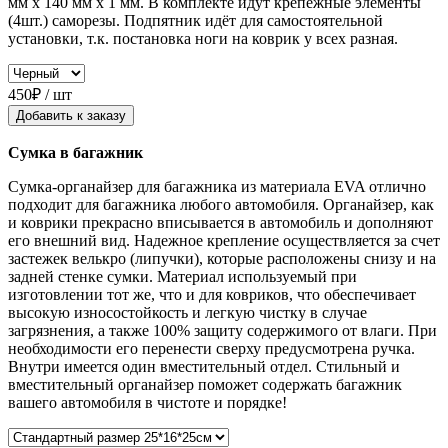
мм x 140 мм x 1 мм. В комплекте идут крепёжные элементы
(4шт.) саморезы. Подпятник идёт для самостоятельной
установки, т.к. постановка ноги на коврик у всех разная.
450₽ / шт
Добавить к заказу
Сумка в багажник
Сумка-органайзер для багажника из материала EVA отлично
подходит для багажника любого автомобиля. Органайзер, как
и коврики прекрасно вписывается в автомобиль и дополняют
его внешний вид. Надежное крепление осуществляется за счет
застежек велькро (липучки), которые расположены снизу и на
задней стенке сумки. Материал используемый при
изготовлении тот же, что и для ковриков, что обеспечивает
высокую износостойкость и легкую чистку в случае
загрязнения, а также 100% защиту содержимого от влаги. При
необходимости его перенести сверху предусмотрена ручка.
Внутри имеется один вместительный отдел. Стильный и
вместительный органайзер поможет содержать багажник
вашего автомобиля в чистоте и порядке!