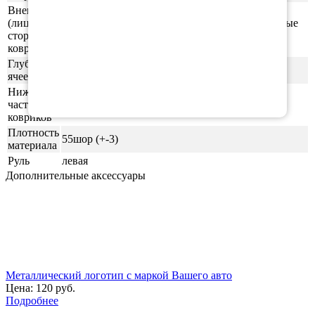
Внешняя
(лицевая)
ячейки СОТЫ/РОМБ (напоминающие пчелиные
сторона
соты)
ковриков
Глубина
0,5-0,6 см
ячеек
Нижняя
часть
ровная (без рисунка)
ковриков
Плотность
55шор (+-3)
материала
Руль
левая
Дополнительные аксессуары
Металлический логотип с маркой Вашего авто
Цена:
120 руб.
Подробнее