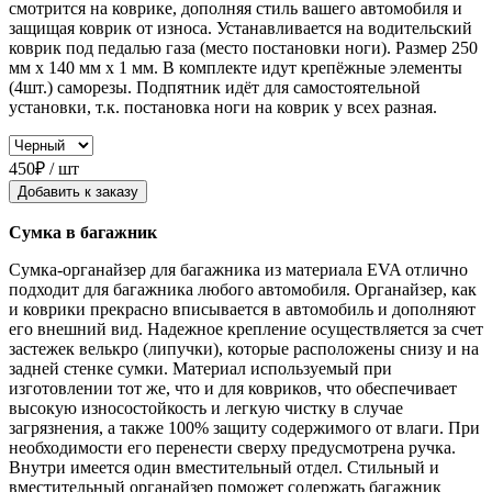
смотрится на коврике, дополняя стиль вашего автомобиля и
защищая коврик от износа. Устанавливается на водительский
коврик под педалью газа (место постановки ноги). Размер 250
мм x 140 мм x 1 мм. В комплекте идут крепёжные элементы
(4шт.) саморезы. Подпятник идёт для самостоятельной
установки, т.к. постановка ноги на коврик у всех разная.
450₽ / шт
Добавить к заказу
Сумка в багажник
Сумка-органайзер для багажника из материала EVA отлично
подходит для багажника любого автомобиля. Органайзер, как
и коврики прекрасно вписывается в автомобиль и дополняют
его внешний вид. Надежное крепление осуществляется за счет
застежек велькро (липучки), которые расположены снизу и на
задней стенке сумки. Материал используемый при
изготовлении тот же, что и для ковриков, что обеспечивает
высокую износостойкость и легкую чистку в случае
загрязнения, а также 100% защиту содержимого от влаги. При
необходимости его перенести сверху предусмотрена ручка.
Внутри имеется один вместительный отдел. Стильный и
вместительный органайзер поможет содержать багажник