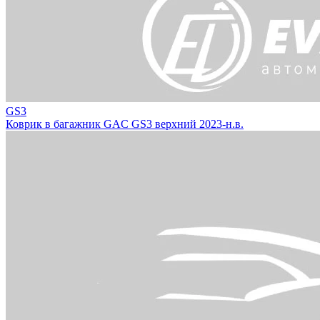
GS3
Коврик в багажник GAC GS3 верхний 2023-н.в.