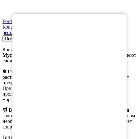
×
Ford
Коврики в салон Ford Mustang VI рестайлинг 2017-н.в.
рестайлинг
Описание
Совместимость
Характеристики
Коврики, предназначены специально для модели
Форд
Мустанг 5 поколение
, не являются универсальными и имеют
свои преимущества в зимнее время.
❄ Главным
из них является возможность собирать
растаявший снег с ботинок в ячейки коврика, что помогает
предотвратить образование луж на коврике.
При этом, при вынимании коврика из салона, вода не
проливается, а коврики остаются эластичными даже при
морозе.
🛒
Вы можете
заказать
как полный комплект ковриков для
салона, так и отдельные коврики. При оформлении заказа вам
необходимо выбрать нужную комплектацию, материал, цвет
коврика и окантовки.
Год выпуска а/м: 2011, 2012, 2013, 2014