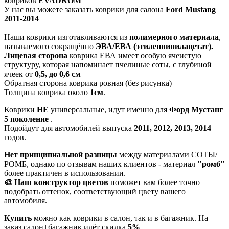
ковриков
EVADROM
У нас вы можете заказать коврики для салона
Ford Mustang
2011-2014
Наши коврики изготавливаются из
полимерного материала
,
называемого сокращённо
ЭВА/ЕВА (этиленвинилацетат).
Лицевая сторона
коврика ЕВА имеет особую ячеистую
структуру, которая напоминает пчелиные соты, с глубиной
ячеек от
0,5, до 0,6 см
Обратная сторона коврика ровная (без рисунка)
Толщина коврика около
1см
.
Коврики
НЕ
универсальные, идут именно для
Форд Мустанг
5 поколение
.
Подойдут для автомобилей выпуска
2011, 2012, 2013, 2014
годов.
Нет принципиальной разницы
между материалами СОТЫ/
РОМБ, однако по отзывам наших клиентов - материал
"ромб"
более практичен в использовании.
🎨 Наш конструктор цветов
поможет вам более точно
подобрать оттенок, соответствующий цвету вашего
автомобиля.
Купить
можно как коврики в салон, так и в багажник. На
заказ салон+багажник идёт скидка
5%