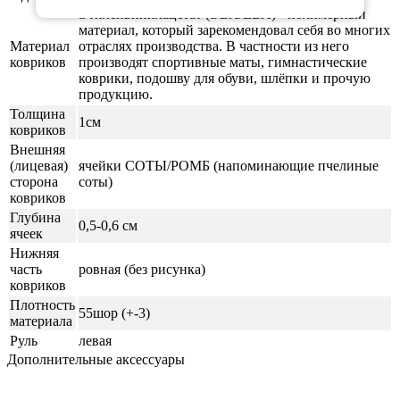
Этиленвинилацетат (ЭВА/ЕВА) - полимерный
материал, который зарекомендовал себя во многих
Материал
отраслях производства. В частности из него
ковриков
производят спортивные маты, гимнастические
коврики, подошву для обуви, шлёпки и прочую
продукцию.
Толщина
1см
ковриков
Внешняя
(лицевая)
ячейки СОТЫ/РОМБ (напоминающие пчелиные
сторона
соты)
ковриков
Глубина
0,5-0,6 см
ячеек
Нижняя
часть
ровная (без рисунка)
ковриков
Плотность
55шор (+-3)
материала
Руль
левая
Дополнительные аксессуары