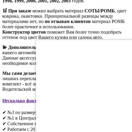
1998, 1999, 2000, 2001, 2002, 2003
годов.
🛒 При заказе
можно выбрать материал
СОТЫ/РОМБ
, цвет
коврика, окантовки. Принципиальной разницы между
материалами нет, но
по отзывам клиентов
материал РОМБ
более практичнее в использовании.
Конструктор цветов
поможет Вам более точно подобрать
оттенок под цвет Вашего кузова или салона авто.
💫 Дополнительно
к заказу можно добавить логотип с маркой
вашего автомобиля или подпятник.
Данные аксессуары можно добавить прямо в корзине, указав
необходимое количество.
Мы сами делаем
EVA-коврики, поэтому их цена - без
лишних переплат. Можем сделать и один коврик, и полный
комплект - всё зависит от того, что вам нужно.
Водительский коврик стоит
1098руб.
Несколько фактов о EVADROM
:
✔ №3 по размеру в России;
✔ №1 в Центральном регионе;
✔ Собственное производство;
✔ Работаем с 2010г;