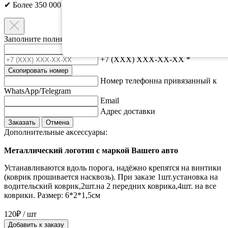
✔ Более 350 000 клиентов;​
Заполните полня ниже и мы свяжемся с вами.
Ваше имя
*
+7 (XXX) XXX-XX-XX
*
Скопировать номер
Номер телефонна привязанный к
WhatsApp/Telegram
Email
Адрес доставки
Заказать
Отмена
Дополнительные аксессуары:
Металлический логотип с маркой Вашего авто
Устанавливаются вдоль порога, надёжно крепятся на винтики
(коврик прошивается насквозь). При заказе 1шт.установка на
водительский коврик,2шт.на 2 передних коврика,4шт. на все
коврики. Размер: 6*2*1,5см
120₽ / шт
Добавить к заказу