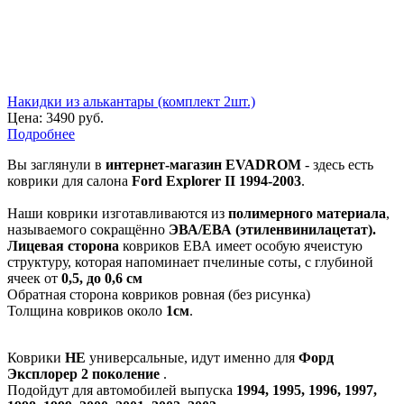
Накидки из алькантары (комплект 2шт.)
Цена:
3490 руб.
Подробнее
Вы заглянули в
интернет-магазин EVADROM
- здесь есть
коврики для салона
Ford Explorer II 1994-2003
.
Наши коврики изготавливаются из
полимерного материала
,
называемого сокращённо
ЭВА/ЕВА (этиленвинилацетат).
Лицевая сторона
ковриков ЕВА имеет особую ячеистую
структуру, которая напоминает пчелиные соты, с глубиной
ячеек от
0,5, до 0,6 см
Обратная сторона ковриков ровная (без рисунка)
Толщина ковриков около
1см
.
Коврики
НЕ
универсальные, идут именно для
Форд
Эксплорер 2 поколение
.
Подойдут для автомобилей выпуска
1994, 1995, 1996, 1997,