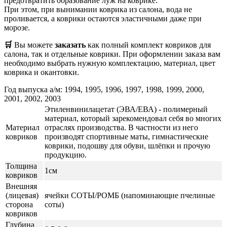
предотвратить образование луж на коврике.
При этом, при вынимании коврика из салона, вода не
проливается, а коврики остаются эластичными даже при
морозе.
🛒
Вы можете
заказать
как полный комплект ковриков для
салона, так и отдельные коврики. При оформлении заказа вам
необходимо выбрать нужную комплектацию, материал, цвет
коврика и окантовки.
Год выпуска а/м: 1994, 1995, 1996, 1997, 1998, 1999, 2000,
2001, 2002, 2003
Этиленвинилацетат (ЭВА/ЕВА) - полимерный
материал, который зарекомендовал себя во многих
Материал
отраслях производства. В частности из него
ковриков
производят спортивные маты, гимнастические
коврики, подошву для обуви, шлёпки и прочую
продукцию.
Толщина
1см
ковриков
Внешняя
(лицевая)
ячейки СОТЫ/РОМБ (напоминающие пчелиные
сторона
соты)
ковриков
Глубина