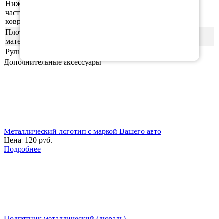
Нижняя
часть
ровная (без рисунка)
ковриков
Плотность
55шор (+-3)
материала
Руль
левая
Дополнительные аксессуары
Металлический логотип с маркой Вашего авто
Цена:
120 руб.
Подробнее
Подпятник металлический (дюраль)