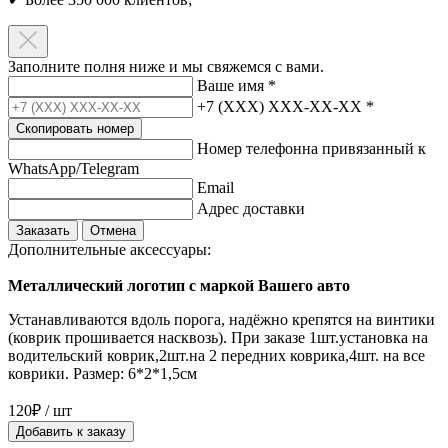
Заполните полня ниже и мы свяжемся с вами.
Ваше имя
*
+7 (XXX) XXX-XX-XX
*
Скопировать номер
Номер телефонна привязанный к
WhatsApp/Telegram
Email
Адрес доставки
Заказать
Отмена
Дополнительные аксессуары:
Металлический логотип с маркой Вашего авто
Устанавливаются вдоль порога, надёжно крепятся на винтики
(коврик прошивается насквозь). При заказе 1шт.установка на
водительский коврик,2шт.на 2 передних коврика,4шт. на все
коврики. Размер: 6*2*1,5см
120₽ / шт
Добавить к заказу