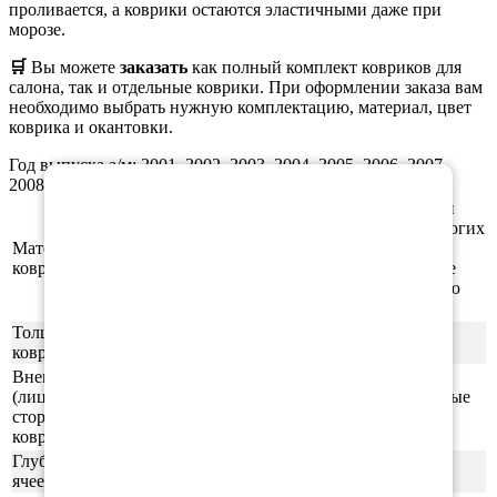
проливается, а коврики остаются эластичными даже при
морозе.
🛒
Вы можете
заказать
как полный комплект ковриков для
салона, так и отдельные коврики. При оформлении заказа вам
необходимо выбрать нужную комплектацию, материал, цвет
коврика и окантовки.
Год выпуска а/м: 2001, 2002, 2003, 2004, 2005, 2006, 2007,
×
2008, 2009, 2010, 2011, 2012, 2013, 2014, 2015, 2016
Этиленвинилацетат (ЭВА/ЕВА) - полимерный
материал, который зарекомендовал себя во многих
Материал
отраслях производства. В частности из него
ковриков
производят спортивные маты, гимнастические
коврики, подошву для обуви, шлёпки и прочую
продукцию.
Толщина
1см
ковриков
Внешняя
(лицевая)
ячейки СОТЫ/РОМБ (напоминающие пчелиные
сторона
соты)
ковриков
Глубина
0,5-0,6 см
ячеек