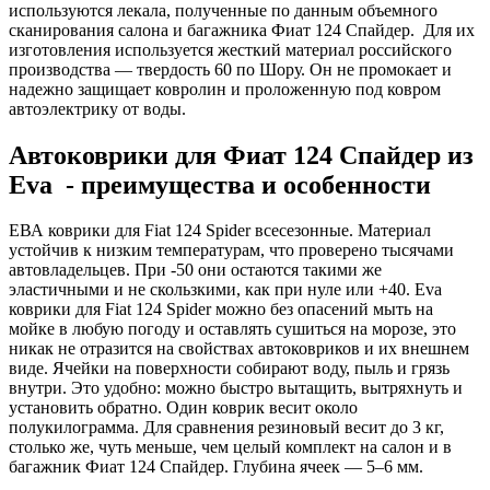
используются лекала, полученные по данным объемного
сканирования салона и багажника Фиат 124 Спайдер. Для их
изготовления используется жесткий материал российского
производства — твердость 60 по Шору. Он не промокает и
надежно защищает ковролин и проложенную под ковром
автоэлектрику от воды.
Автоковрики для Фиат 124 Спайдер из
Eva - преимущества и особенности
ЕВА коврики для Fiat 124 Spider всесезонные. Материал
устойчив к низким температурам, что проверено тысячами
автовладельцев. При -50 они остаются такими же
эластичными и не скользкими, как при нуле или +40. Eva
коврики для Fiat 124 Spider можно без опасений мыть на
мойке в любую погоду и оставлять сушиться на морозе, это
никак не отразится на свойствах автоковриков и их внешнем
виде. Ячейки на поверхности собирают воду, пыль и грязь
внутри. Это удобно: можно быстро вытащить, вытряхнуть и
установить обратно. Один коврик весит около
полукилограмма. Для сравнения резиновый весит до 3 кг,
столько же, чуть меньше, чем целый комплект на салон и в
багажник Фиат 124 Спайдер. Глубина ячеек — 5–6 мм.