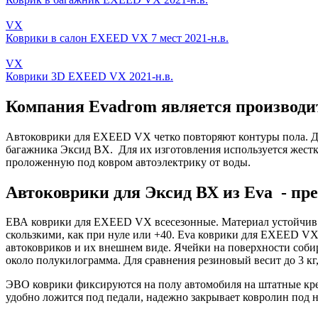
VX
Коврики в салон EXEED VX 7 мест 2021-н.в.
VX
Коврики 3D EXEED VX 2021-н.в.
Компания Evadrom является производит
Автоковрики для EXEED VX четко повторяют контуры пола. Дл
багажника Эксид ВХ. Для их изготовления используется жестк
проложенную под ковром автоэлектрику от воды.
Автоковрики для Эксид ВХ из Eva - пр
ЕВА коврики для EXEED VX всесезонные. Материал устойчив к
скользкими, как при нуле или +40. Eva коврики для EXEED VX 
автоковриков и их внешнем виде. Ячейки на поверхности собир
около полукилограмма. Для сравнения резиновый весит до 3 кг
ЭВО коврики фиксируются на полу автомобиля на штатные кр
удобно ложится под педали, надежно закрывает ковролин под н