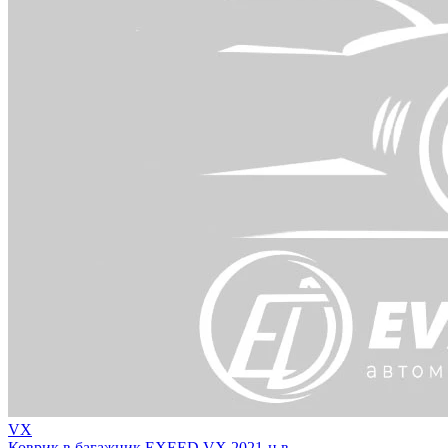
VX
Коврик в багажник EXEED VX 2021-н.в.