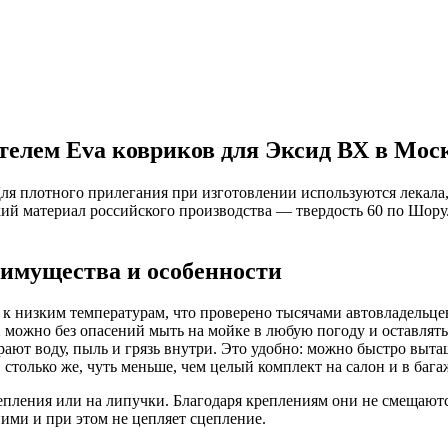
елем Eva ковриков для Эксид ВХ в Моск
я плотного прилегания при изготовлении используются лекала
ий материал российского производства — твердость 60 по Шору
еимущества и особенности
 низким температурам, что проверено тысячами автовладельцев
можно без опасений мыть на мойке в любую погоду и оставлять с
ают воду, пыль и грязь внутри. Это удобно: можно быстро выта
, столько же, чуть меньше, чем целый комплект на салон и в ба
епления или на липучки. Благодаря креплениям они не смещаю
ими и при этом не цепляет сцепление.