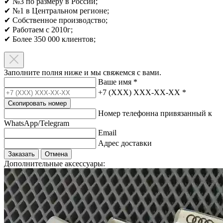
✔ №3 по размеру в России;
✔ №1 в Центральном регионе;
✔ Собственное производство;
✔ Работаем с 2010г;
✔ Более 350 000 клиентов;​
Заполните полня ниже и мы свяжемся с вами.
Ваше имя
*
+7 (XXX) XXX-XX-XX
*
Скопировать номер
Номер телефонна привязанный к
WhatsApp/Telegram
Email
Адрес доставки
Заказать
Отмена
Дополнительные аксессуары: