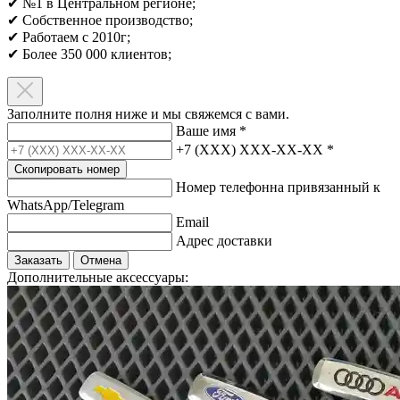
✔ №1 в Центральном регионе;
✔ Собственное производство;
✔ Работаем с 2010г;
✔ Более 350 000 клиентов;​
Заполните полня ниже и мы свяжемся с вами.
Ваше имя
*
+7 (XXX) XXX-XX-XX
*
Скопировать номер
Номер телефонна привязанный к
WhatsApp/Telegram
Email
Адрес доставки
Заказать
Отмена
Дополнительные аксессуары: