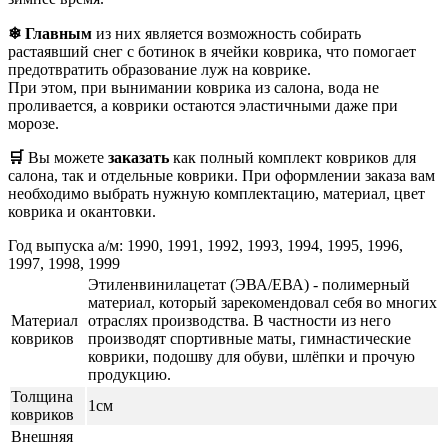
❄ Главным
из них является возможность собирать
растаявший снег с ботинок в ячейки коврика, что помогает
предотвратить образование луж на коврике.
При этом, при вынимании коврика из салона, вода не
проливается, а коврики остаются эластичными даже при
морозе.
🛒
Вы можете
заказать
как полный комплект ковриков для
салона, так и отдельные коврики. При оформлении заказа вам
необходимо выбрать нужную комплектацию, материал, цвет
коврика и окантовки.
Год выпуска а/м: 1990, 1991, 1992, 1993, 1994, 1995, 1996,
1997, 1998, 1999
Этиленвинилацетат (ЭВА/ЕВА) - полимерный
материал, который зарекомендовал себя во многих
Материал
отраслях производства. В частности из него
ковриков
производят спортивные маты, гимнастические
коврики, подошву для обуви, шлёпки и прочую
продукцию.
Толщина
1см
ковриков
Внешняя