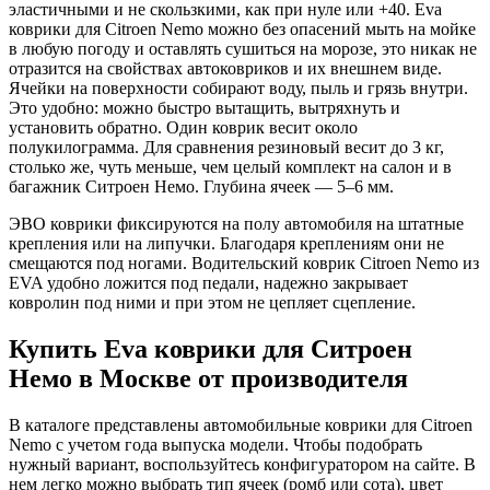
эластичными и не скользкими, как при нуле или +40. Eva
коврики для Citroen Nemo можно без опасений мыть на мойке
в любую погоду и оставлять сушиться на морозе, это никак не
отразится на свойствах автоковриков и их внешнем виде.
Ячейки на поверхности собирают воду, пыль и грязь внутри.
Это удобно: можно быстро вытащить, вытряхнуть и
установить обратно. Один коврик весит около
полукилограмма. Для сравнения резиновый весит до 3 кг,
столько же, чуть меньше, чем целый комплект на салон и в
багажник Ситроен Немо. Глубина ячеек — 5–6 мм.
ЭВО коврики фиксируются на полу автомобиля на штатные
крепления или на липучки. Благодаря креплениям они не
смещаются под ногами. Водительский коврик Citroen Nemo из
EVA удобно ложится под педали, надежно закрывает
ковролин под ними и при этом не цепляет сцепление.
Купить Eva коврики для Ситроен
Немо в Москве от производителя
В каталоге представлены автомобильные коврики для Citroen
Nemo с учетом года выпуска модели. Чтобы подобрать
нужный вариант, воспользуйтесь конфигуратором на сайте. В
нем легко можно выбрать тип ячеек (ромб или сота), цвет