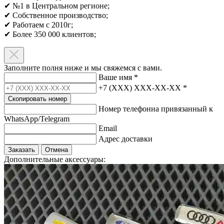
✔ №1 в Центральном регионе;
✔ Собственное производство;
✔ Работаем с 2010г;
✔ Более 350 000 клиентов;​
Заполните полня ниже и мы свяжемся с вами.
Ваше имя
*
+7 (XXX) XXX-XX-XX
*
Скопировать номер
Номер телефонна привязанный к
WhatsApp/Telegram
Email
Адрес доставки
Заказать
Отмена
Дополнительные аксессуары: