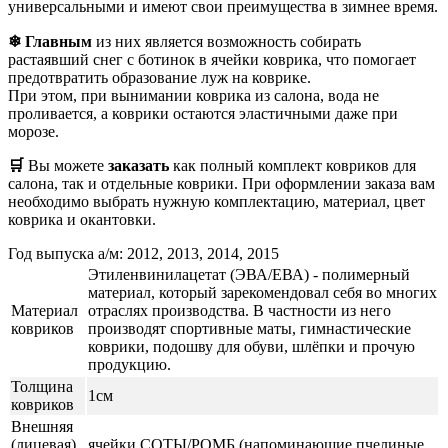
универсальными и имеют свои преимущества в зимнее время.
❄ Главным
из них является возможность собирать
растаявший снег с ботинок в ячейки коврика, что помогает
предотвратить образование луж на коврике.
При этом, при вынимании коврика из салона, вода не
проливается, а коврики остаются эластичными даже при
морозе.
🛒
Вы можете
заказать
как полный комплект ковриков для
салона, так и отдельные коврики. При оформлении заказа вам
необходимо выбрать нужную комплектацию, материал, цвет
коврика и окантовки.
Год выпуска а/м: 2012, 2013, 2014, 2015
Этиленвинилацетат (ЭВА/ЕВА) - полимерный
материал, который зарекомендовал себя во многих
Материал
отраслях производства. В частности из него
ковриков
производят спортивные маты, гимнастические
коврики, подошву для обуви, шлёпки и прочую
продукцию.
Толщина
1см
ковриков
Внешняя
(лицевая)
ячейки СОТЫ/РОМБ (напоминающие пчелиные