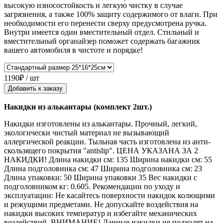
высокую износостойкость и легкую чистку в случае
загрязнения, а также 100% защиту содержимого от влаги. При
необходимости его перенести сверху предусмотрена ручка.
Внутри имеется один вместительный отдел. Стильный и
вместительный органайзер поможет содержать багажник
вашего автомобиля в чистоте и порядке!
1190₽ / шт
Добавить к заказу
Накидки из алькантары (комплект 2шт.)
Накидки изготовлены из алькантары. Прочный, легкий,
экологически чистый материал не вызывающий
аллергической реакции. Тыльная часть изготовлена из анти-
скользящего покрытия "antislip". ЦЕНА УКАЗАНА ЗА 2
НАКИДКИ! Длина накидки см: 135 Ширина накидки см: 55
Длина подголовника см: 47 Ширина подголовника см: 23
Длина упаковки: 50 Ширина упаковки 35 Вес накидки с
подголовником кг: 0.605. Рекомендации по уходу и
эксплуатации: Не касайтесь поверхности накидок колющими
и режущими предметами. Не допускайте воздействия на
накидки высоких температур и избегайте механических
воздействий. ВНИМАНИЕ! Данные накидки не подходят на