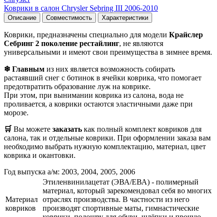
Коврики в салон Chrysler Sebring III 2006-2010
Описание
Совместимость
Характеристики
Коврики, предназначены специально для модели
Крайслер
Себринг 2 поколение рестайлинг
, не являются
универсальными и имеют свои преимущества в зимнее время.
❄ Главным
из них является возможность собирать
растаявший снег с ботинок в ячейки коврика, что помогает
предотвратить образование луж на коврике.
При этом, при вынимании коврика из салона, вода не
проливается, а коврики остаются эластичными даже при
морозе.
🛒
Вы можете
заказать
как полный комплект ковриков для
салона, так и отдельные коврики. При оформлении заказа вам
необходимо выбрать нужную комплектацию, материал, цвет
коврика и окантовки.
Год выпуска а/м: 2003, 2004, 2005, 2006
Этиленвинилацетат (ЭВА/ЕВА) - полимерный
материал, который зарекомендовал себя во многих
Материал
отраслях производства. В частности из него
ковриков
производят спортивные маты, гимнастические
коврики, подошву для обуви, шлёпки и прочую