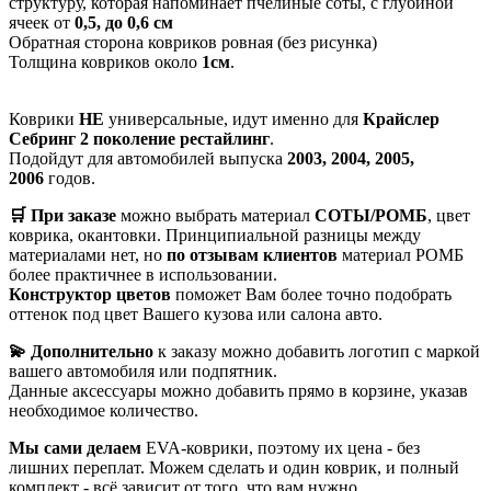
структуру, которая напоминает пчелиные соты, с глубиной
ячеек от
0,5, до 0,6 см
Обратная сторона ковриков ровная (без рисунка)
Толщина ковриков около
1см
.
Коврики
НЕ
универсальные, идут именно для
Крайслер
Себринг 2 поколение рестайлинг
.
Подойдут для автомобилей выпуска
2003, 2004, 2005,
2006
годов.
🛒 При заказе
можно выбрать материал
СОТЫ/РОМБ
, цвет
коврика, окантовки. Принципиальной разницы между
материалами нет, но
по отзывам клиентов
материал РОМБ
более практичнее в использовании.
Конструктор цветов
поможет Вам более точно подобрать
оттенок под цвет Вашего кузова или салона авто.
💫 Дополнительно
к заказу можно добавить логотип с маркой
вашего автомобиля или подпятник.
Данные аксессуары можно добавить прямо в корзине, указав
необходимое количество.
Мы сами делаем
EVA-коврики, поэтому их цена - без
лишних переплат. Можем сделать и один коврик, и полный
комплект - всё зависит от того, что вам нужно.