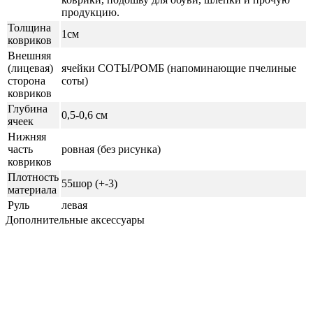
продукцию.
Толщина
1см
ковриков
Внешняя
(лицевая)
ячейки СОТЫ/РОМБ (напоминающие пчелиные
сторона
соты)
ковриков
Глубина
0,5-0,6 см
ячеек
Нижняя
часть
ровная (без рисунка)
ковриков
Плотность
55шор (+-3)
материала
Руль
левая
Дополнительные аксессуары