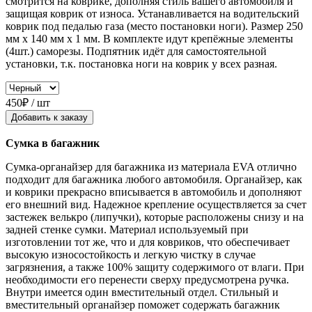
смотрится на коврике, дополняя стиль вашего автомобиля и
защищая коврик от износа. Устанавливается на водительский
коврик под педалью газа (место постановки ноги). Размер 250
мм x 140 мм x 1 мм. В комплекте идут крепёжные элементы
(4шт.) саморезы. Подпятник идёт для самостоятельной
установки, т.к. постановка ноги на коврик у всех разная.
450₽ / шт
Добавить к заказу
Сумка в багажник
Сумка-органайзер для багажника из материала EVA отлично
подходит для багажника любого автомобиля. Органайзер, как
и коврики прекрасно вписывается в автомобиль и дополняют
его внешний вид. Надежное крепление осуществляется за счет
застежек велькро (липучки), которые расположены снизу и на
задней стенке сумки. Материал используемый при
изготовлении тот же, что и для ковриков, что обеспечивает
высокую износостойкость и легкую чистку в случае
загрязнения, а также 100% защиту содержимого от влаги. При
необходимости его перенести сверху предусмотрена ручка.
Внутри имеется один вместительный отдел. Стильный и
вместительный органайзер поможет содержать багажник