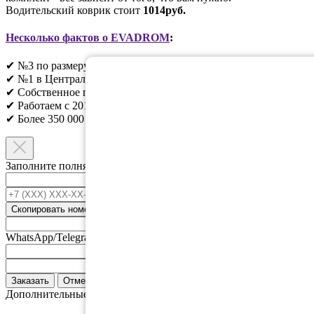
Водительский коврик стоит
1014руб.
Несколько фактов о EVADROM
:
✔ №3 по размеру в России;
✔ №1 в Центральном регионе;
✔ Собственное производство;
✔ Работаем с 2010г;
✔ Более 350 000 клиентов;​
Заполните полня ниже и мы свяжемся с вами.
Ваше имя
*
+7 (XXX) XXX-XX-XX
*
Скопировать номер
Номер телефонна привязанный к
WhatsApp/Telegram
Email
Адрес доставки
Заказать
Отмена
Дополнительные аксессуары: