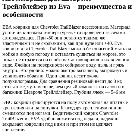
Трейлблейзер из Eva - преимущества и
особенности
ЕВА коврики для Chevrolet TrailBlazer всесезонные. Материал
устойчив к низким температурам, что проверено тысячами
автовладельцев. При -50 они остаются такими же
эластичными и не скользкими, как при нуле или +40. Eva
коврики для Chevrolet TrailBlazer можно без опасений мыть на
мойке в любую погоду и оставлять сушиться на морозе, это
никак не отразится на свойствах автоковриков и их внешнем
виде. Ячейки на поверхности собирают воду, пыль и грязь
внутри. Это удобно: можно быстро вытащить, вытряхнуть и
установить обратно. Один коврик весит около
полукилограмма. Для сравнения резиновый весит до 3 кг,
столько же, чуть меньше, чем целый комплект на салон и в
багажник Шевроле Трейлблейзер. Глубина ячеек — 5–6 мм.
ЭВО коврики фиксируются на полу автомобиля на штатные
крепления или на липучки. Благодаря креплениям они не
смещаются под ногами. Водительский коврик Chevrolet
TrailBlazer из EVA удобно ложится под педали, надежно
закрывает ковролин под ними и при этом не цепляет
сцепление.