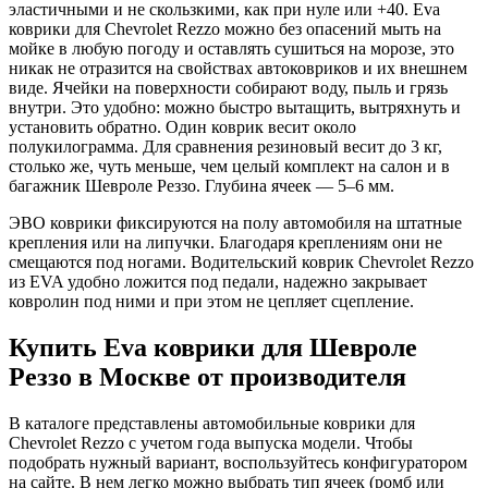
эластичными и не скользкими, как при нуле или +40. Eva
коврики для Chevrolet Rezzo можно без опасений мыть на
мойке в любую погоду и оставлять сушиться на морозе, это
никак не отразится на свойствах автоковриков и их внешнем
виде. Ячейки на поверхности собирают воду, пыль и грязь
внутри. Это удобно: можно быстро вытащить, вытряхнуть и
установить обратно. Один коврик весит около
полукилограмма. Для сравнения резиновый весит до 3 кг,
столько же, чуть меньше, чем целый комплект на салон и в
багажник Шевроле Реззо. Глубина ячеек — 5–6 мм.
ЭВО коврики фиксируются на полу автомобиля на штатные
крепления или на липучки. Благодаря креплениям они не
смещаются под ногами. Водительский коврик Chevrolet Rezzo
из EVA удобно ложится под педали, надежно закрывает
ковролин под ними и при этом не цепляет сцепление.
Купить Eva коврики для Шевроле
Реззо в Москве от производителя
В каталоге представлены автомобильные коврики для
Chevrolet Rezzo с учетом года выпуска модели. Чтобы
подобрать нужный вариант, воспользуйтесь конфигуратором
на сайте. В нем легко можно выбрать тип ячеек (ромб или