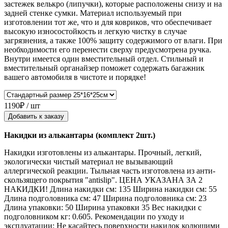
застежек велькро (липучки), которые расположены снизу и на
задней стенке сумки. Материал используемый при
изготовлении тот же, что и для ковриков, что обеспечивает
высокую износостойкость и легкую чистку в случае
загрязнения, а также 100% защиту содержимого от влаги. При
необходимости его перенести сверху предусмотрена ручка.
Внутри имеется один вместительный отдел. Стильный и
вместительный органайзер поможет содержать багажник
вашего автомобиля в чистоте и порядке!
1190₽ / шт
Добавить к заказу
Накидки из алькантары (комплект 2шт.)
Накидки изготовлены из алькантары. Прочный, легкий,
экологически чистый материал не вызывающий
аллергической реакции. Тыльная часть изготовлена из анти-
скользящего покрытия "antislip". ЦЕНА УКАЗАНА ЗА 2
НАКИДКИ! Длина накидки см: 135 Ширина накидки см: 55
Длина подголовника см: 47 Ширина подголовника см: 23
Длина упаковки: 50 Ширина упаковки 35 Вес накидки с
подголовником кг: 0.605. Рекомендации по уходу и
эксплуатации: Не касайтесь поверхности накидок колющими