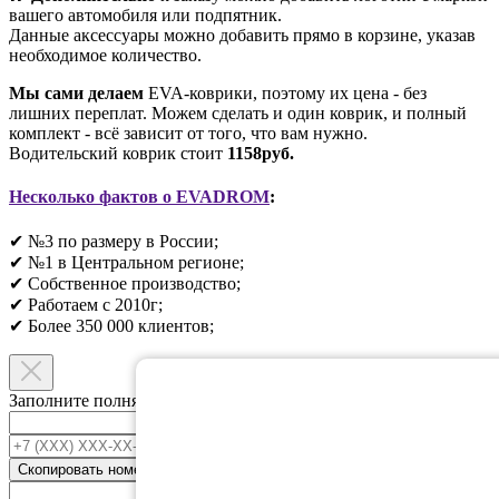
вашего автомобиля или подпятник.
Данные аксессуары можно добавить прямо в корзине, указав
необходимое количество.
Мы сами делаем
EVA-коврики, поэтому их цена - без
лишних переплат. Можем сделать и один коврик, и полный
комплект - всё зависит от того, что вам нужно.
Водительский коврик стоит
1158руб.
Несколько фактов о EVADROM
:
✔ №3 по размеру в России;
✔ №1 в Центральном регионе;
✔ Собственное производство;
✔ Работаем с 2010г;
✔ Более 350 000 клиентов;​
Заполните полня ниже и мы свяжемся с вами.
Ваше имя
*
+7 (XXX) XXX-XX-XX
*
Скопировать номер
Номер телефонна привязанный к