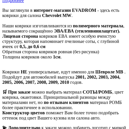
Подробнее
Вы заглянули в
интернет-магазин EVADROM
- здесь есть
коврики для салона
Chevrolet MW
.
Наши коврики изготавливаются из
полимерного материала
,
называемого сокращённо
ЭВА/ЕВА (этиленвинилацетат).
Лицевая сторона
ковриков ЕВА имеет особую ячеистую
структуру, которая напоминает пчелиные соты, с глубиной
ячеек от
0,5, до 0,6 см
Обратная сторона ковриков ровная (без рисунка)
Толщина ковриков около
1см
.
Коврики
НЕ
универсальные, идут именно для
Шевроле МВ
.
Подойдут для автомобилей выпуска
2001, 2002, 2003, 2004,
2005, 2006, 2007, 2008, 2009, 2010
годов.
🛒 При заказе
можно выбрать материал
СОТЫ/РОМБ
, цвет
коврика, окантовки. Принципиальной разницы между
материалами нет, но
по отзывам клиентов
материал РОМБ
более практичнее в использовании.
Конструктор цветов
поможет Вам более точно подобрать
оттенок под цвет Вашего кузова или салона авто.
💫 Дополнительно
к заказу можно добавить логотип с маркой