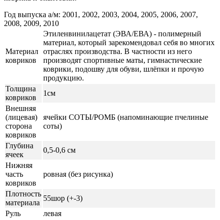
Год выпуска а/м: 2001, 2002, 2003, 2004, 2005, 2006, 2007,
2008, 2009, 2010
Этиленвинилацетат (ЭВА/ЕВА) - полимерный
материал, который зарекомендовал себя во многих
Материал
отраслях производства. В частности из него
ковриков
производят спортивные маты, гимнастические
коврики, подошву для обуви, шлёпки и прочую
продукцию.
Толщина
1см
ковриков
Внешняя
(лицевая)
ячейки СОТЫ/РОМБ (напоминающие пчелиные
сторона
соты)
ковриков
Глубина
0,5-0,6 см
ячеек
Нижняя
часть
ровная (без рисунка)
ковриков
Плотность
55шор (+-3)
материала
Руль
левая