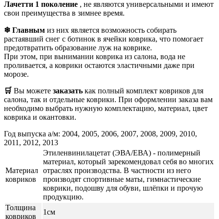
Лачетти 1 поколение
, не являются универсальными и имеют
свои преимущества в зимнее время.
❄ Главным
из них является возможность собирать
растаявший снег с ботинок в ячейки коврика, что помогает
предотвратить образование луж на коврике.
При этом, при вынимании коврика из салона, вода не
проливается, а коврики остаются эластичными даже при
морозе.
🛒
Вы можете
заказать
как полный комплект ковриков для
салона, так и отдельные коврики. При оформлении заказа вам
необходимо выбрать нужную комплектацию, материал, цвет
коврика и окантовки.
Год выпуска а/м: 2004, 2005, 2006, 2007, 2008, 2009, 2010,
2011, 2012, 2013
Этиленвинилацетат (ЭВА/ЕВА) - полимерный
материал, который зарекомендовал себя во многих
Материал
отраслях производства. В частности из него
ковриков
производят спортивные маты, гимнастические
коврики, подошву для обуви, шлёпки и прочую
продукцию.
Толщина
1см
ковриков