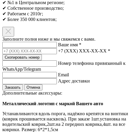
✔ №1 в Центральном регионе;
✔ Собственное производство;
✔ Работаем с 2010г;
✔ Более 350 000 клиентов;​
Заполните полня ниже и мы свяжемся с вами.
Ваше имя
*
+7 (XXX) XXX-XX-XX
*
Скопировать номер
Номер телефонна привязанный к
WhatsApp/Telegram
Email
Адрес доставки
Заказать
Отмена
Дополнительные аксессуары:
Металлический логотип с маркой Вашего авто
Устанавливаются вдоль порога, надёжно крепятся на винтики
(коврик прошивается насквозь). При заказе 1шт.установка на
водительский коврик,2шт.на 2 передних коврика,4шт. на все
коврики. Размер: 6*2*1,5см