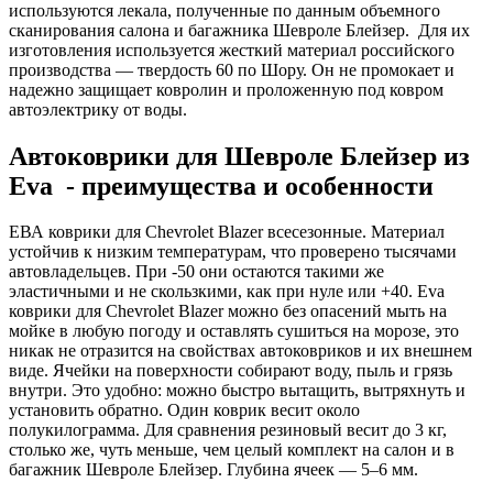
используются лекала, полученные по данным объемного
сканирования салона и багажника Шевроле Блейзер. Для их
изготовления используется жесткий материал российского
производства — твердость 60 по Шору. Он не промокает и
надежно защищает ковролин и проложенную под ковром
автоэлектрику от воды.
Автоковрики для Шевроле Блейзер из
Eva - преимущества и особенности
ЕВА коврики для Chevrolet Blazer всесезонные. Материал
устойчив к низким температурам, что проверено тысячами
автовладельцев. При -50 они остаются такими же
эластичными и не скользкими, как при нуле или +40. Eva
коврики для Chevrolet Blazer можно без опасений мыть на
мойке в любую погоду и оставлять сушиться на морозе, это
никак не отразится на свойствах автоковриков и их внешнем
виде. Ячейки на поверхности собирают воду, пыль и грязь
внутри. Это удобно: можно быстро вытащить, вытряхнуть и
установить обратно. Один коврик весит около
полукилограмма. Для сравнения резиновый весит до 3 кг,
столько же, чуть меньше, чем целый комплект на салон и в
багажник Шевроле Блейзер. Глубина ячеек — 5–6 мм.