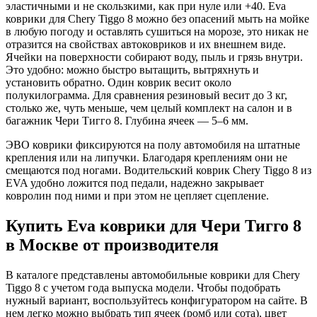
эластичными и не скользкими, как при нуле или +40. Eva
коврики для Chery Tiggo 8 можно без опасений мыть на мойке
в любую погоду и оставлять сушиться на морозе, это никак не
отразится на свойствах автоковриков и их внешнем виде.
Ячейки на поверхности собирают воду, пыль и грязь внутри.
Это удобно: можно быстро вытащить, вытряхнуть и
установить обратно. Один коврик весит около
полукилограмма. Для сравнения резиновый весит до 3 кг,
столько же, чуть меньше, чем целый комплект на салон и в
багажник Чери Тигго 8. Глубина ячеек — 5–6 мм.
ЭВО коврики фиксируются на полу автомобиля на штатные
крепления или на липучки. Благодаря креплениям они не
смещаются под ногами. Водительский коврик Chery Tiggo 8 из
EVA удобно ложится под педали, надежно закрывает
ковролин под ними и при этом не цепляет сцепление.
Купить Eva коврики для Чери Тигго 8
в Москве от производителя
В каталоге представлены автомобильные коврики для Chery
Tiggo 8 с учетом года выпуска модели. Чтобы подобрать
нужный вариант, воспользуйтесь конфигуратором на сайте. В
нем легко можно выбрать тип ячеек (ромб или сота), цвет