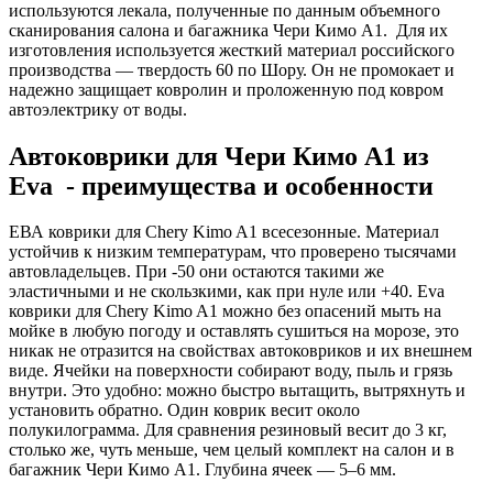
используются лекала, полученные по данным объемного
сканирования салона и багажника Чери Кимо А1. Для их
изготовления используется жесткий материал российского
производства — твердость 60 по Шору. Он не промокает и
надежно защищает ковролин и проложенную под ковром
автоэлектрику от воды.
Автоковрики для Чери Кимо А1 из
Eva - преимущества и особенности
ЕВА коврики для Chery Kimo A1 всесезонные. Материал
устойчив к низким температурам, что проверено тысячами
автовладельцев. При -50 они остаются такими же
эластичными и не скользкими, как при нуле или +40. Eva
коврики для Chery Kimo A1 можно без опасений мыть на
мойке в любую погоду и оставлять сушиться на морозе, это
никак не отразится на свойствах автоковриков и их внешнем
виде. Ячейки на поверхности собирают воду, пыль и грязь
внутри. Это удобно: можно быстро вытащить, вытряхнуть и
установить обратно. Один коврик весит около
полукилограмма. Для сравнения резиновый весит до 3 кг,
столько же, чуть меньше, чем целый комплект на салон и в
багажник Чери Кимо А1. Глубина ячеек — 5–6 мм.