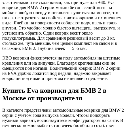
эластичными и не скользкими, как при нуле или +40. Eva
коврики для BMW 2 серии можно без опасений мыть на
мойке в любую погоду и оставлять сушиться на морозе, это
никак не отразится на свойствах автоковриков и их внешнем
виде. Ячейки на поверхности собирают воду, пыль и грязь
внутри. Это удобно: можно быстро вытащить, вытряхнуть и
установить обратно. Один коврик весит около
полукилограмма. Для сравнения резиновый весит до 3 кг,
столько же, чуть меньше, чем целый комплект на салон и в
багажник БМВ 2. Глубина ячеек — 5–6 мм.
ЭВО коврики фиксируются на полу автомобиля на штатные
крепления или на липучки. Благодаря креплениям они не
смещаются под ногами. Водительский коврик BMW 2 серии
из EVA удобно ложится под педали, надежно закрывает
ковролин под ними и при этом не цепляет сцепление.
Купить Eva коврики для БМВ 2 в
Москве от производителя
В каталоге представлены автомобильные коврики для BMW 2
серии с учетом года выпуска модели. Чтобы подобрать
нужный вариант, воспользуйтесь конфигуратором на сайте. В
нем легко можно выбрать тип ячеек (ромб или сота), цвет