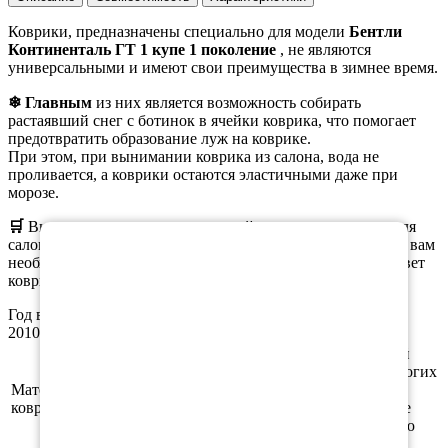
Коврики, предназначены специально для модели
Бентли
Континенталь ГТ 1 купе 1 поколение
, не являются
универсальными и имеют свои преимущества в зимнее время.
❄ Главным
из них является возможность собирать
растаявший снег с ботинок в ячейки коврика, что помогает
предотвратить образование луж на коврике.
При этом, при вынимании коврика из салона, вода не
проливается, а коврики остаются эластичными даже при
морозе.
×
🛒
Вы можете
заказать
как полный комплект ковриков для
салона, так и отдельные коврики. При оформлении заказа вам
необходимо выбрать нужную комплектацию, материал, цвет
коврика и окантовки.
Год выпуска а/м: 2003, 2004, 2005, 2006, 2007, 2008, 2009,
2010, 2011
Этиленвинилацетат (ЭВА/ЕВА) - полимерный
материал, который зарекомендовал себя во многих
Материал
отраслях производства. В частности из него
ковриков
производят спортивные маты, гимнастические
коврики, подошву для обуви, шлёпки и прочую
продукцию.