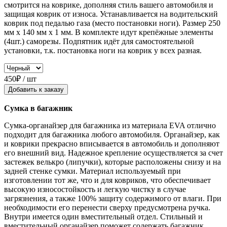
смотрится на коврике, дополняя стиль вашего автомобиля и
защищая коврик от износа. Устанавливается на водительский
коврик под педалью газа (место постановки ноги). Размер 250
мм x 140 мм x 1 мм. В комплекте идут крепёжные элементы
(4шт.) саморезы. Подпятник идёт для самостоятельной
установки, т.к. постановка ноги на коврик у всех разная.
450₽ / шт
Добавить к заказу
Сумка в багажник
Сумка-органайзер для багажника из материала EVA отлично
подходит для багажника любого автомобиля. Органайзер, как
и коврики прекрасно вписывается в автомобиль и дополняют
его внешний вид. Надежное крепление осуществляется за счет
застежек велькро (липучки), которые расположены снизу и на
задней стенке сумки. Материал используемый при
изготовлении тот же, что и для ковриков, что обеспечивает
высокую износостойкость и легкую чистку в случае
загрязнения, а также 100% защиту содержимого от влаги. При
необходимости его перенести сверху предусмотрена ручка.
Внутри имеется один вместительный отдел. Стильный и
вместительный органайзер поможет содержать багажник