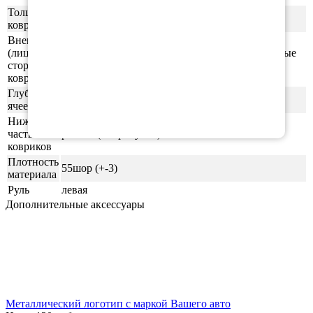
Толщина
1см
ковриков
Внешняя
(лицевая)
ячейки СОТЫ/РОМБ (напоминающие пчелиные
сторона
соты)
ковриков
Глубина
0,5-0,6 см
ячеек
Нижняя
часть
ровная (без рисунка)
ковриков
Плотность
55шор (+-3)
материала
Руль
левая
Дополнительные аксессуары
Металлический логотип с маркой Вашего авто