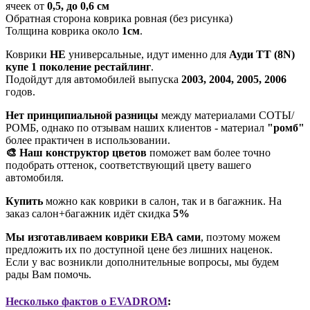
ячеек от
0,5, до 0,6 см
Обратная сторона коврика ровная (без рисунка)
Толщина коврика около
1см
.
Коврики
НЕ
универсальные, идут именно для
Ауди ТТ (8N)
купе 1 поколение рестайлинг
.
Подойдут для автомобилей выпуска
2003, 2004, 2005, 2006
годов.
Нет принципиальной разницы
между материалами СОТЫ/
РОМБ, однако по отзывам наших клиентов - материал
"ромб"
более практичен в использовании.
🎨 Наш конструктор цветов
поможет вам более точно
подобрать оттенок, соответствующий цвету вашего
автомобиля.
Купить
можно как коврики в салон, так и в багажник. На
заказ салон+багажник идёт скидка
5%
Мы изготавливаем коврики ЕВА сами
, поэтому можем
предложить их по доступной цене без лишних наценок.
Если у вас возникли дополнительные вопросы, мы будем
рады Вам помочь.
Несколько фактов о EVADROM
: