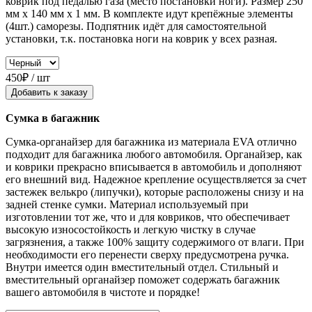
коврик под педалью газа (место постановки ноги). Размер 250
мм x 140 мм x 1 мм. В комплекте идут крепёжные элементы
(4шт.) саморезы. Подпятник идёт для самостоятельной
установки, т.к. постановка ноги на коврик у всех разная.
450₽ / шт
Добавить к заказу
Сумка в багажник
Сумка-органайзер для багажника из материала EVA отлично
подходит для багажника любого автомобиля. Органайзер, как
и коврики прекрасно вписывается в автомобиль и дополняют
его внешний вид. Надежное крепление осуществляется за счет
застежек велькро (липучки), которые расположены снизу и на
задней стенке сумки. Материал используемый при
изготовлении тот же, что и для ковриков, что обеспечивает
высокую износостойкость и легкую чистку в случае
загрязнения, а также 100% защиту содержимого от влаги. При
необходимости его перенести сверху предусмотрена ручка.
Внутри имеется один вместительный отдел. Стильный и
вместительный органайзер поможет содержать багажник
вашего автомобиля в чистоте и порядке!