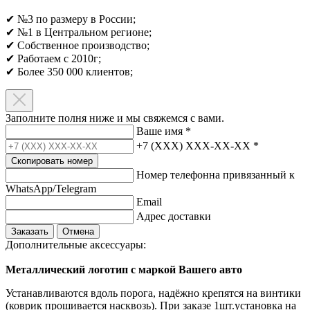
✔ №3 по размеру в России;
✔ №1 в Центральном регионе;
✔ Собственное производство;
✔ Работаем с 2010г;
✔ Более 350 000 клиентов;​
Заполните полня ниже и мы свяжемся с вами.
Ваше имя
*
+7 (XXX) XXX-XX-XX
*
Скопировать номер
Номер телефонна привязанный к
WhatsApp/Telegram
Email
Адрес доставки
Заказать
Отмена
Дополнительные аксессуары:
Металлический логотип с маркой Вашего авто
Устанавливаются вдоль порога, надёжно крепятся на винтики
(коврик прошивается насквозь). При заказе 1шт.установка на