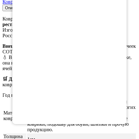
×
Коврик в багажник Audi TT II (8J) 2006-2014
Описание
Совместимость
Характеристики
Коврик в багажник для
Ауди ТТ (8N) купе 1 поколение
рестайлинг
.
Изготавливается из качественного, плотного материала
Российского производства, который не пропускает воду.
Внешняя часть
коврика выполена в виде ромбовидных ячеек
СОТЫ/РОМБ.
💧 В случае пролива масла или иной жидкости в багажнике,
она не растекается по всему коврику, а задерживается в
ячейках.
🛒 Для заказа
выберите необходимый
материал, цвет
коврика, окантовки.
Год выпуска а/м: 2003, 2004, 2005, 2006
Этиленвинилацетат (ЭВА/ЕВА) - полимерный
материал, который зарекомендовал себя во многих
Материал
отраслях производства. В частности из него
ковриков
производят спортивные маты, гимнастические
коврики, подошву для обуви, шлёпки и прочую
продукцию.
Толщина