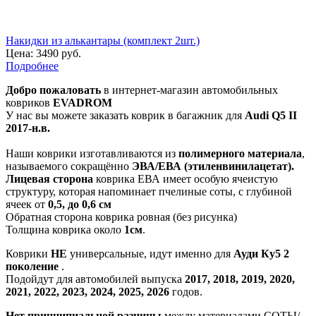
Накидки из алькантары (комплект 2шт.)
Цена:
3490 руб.
Подробнее
Добро пожаловать
в интернет-магазин автомобильных
ковриков
EVADROM
У нас вы можете заказать коврик в багажник для
Audi Q5 II
2017-н.в.
Наши коврики изготавливаются из
полимерного материала
,
называемого сокращённо
ЭВА/ЕВА (этиленвинилацетат).
Лицевая сторона
коврика ЕВА имеет особую ячеистую
структуру, которая напоминает пчелиные соты, с глубиной
ячеек от
0,5, до 0,6 см
Обратная сторона коврика ровная (без рисунка)
Толщина коврика около
1см
.
Коврики
НЕ
универсальные, идут именно для
Ауди Ку5 2
поколение
.
Подойдут для автомобилей выпуска
2017, 2018, 2019, 2020,
2021, 2022, 2023, 2024, 2025, 2026
годов.
Нет принципиальной разницы
между материалами СОТЫ/