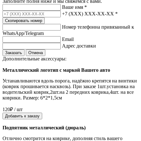
Заполните полня ниже и мы свяжемся с вами.
Ваше имя
*
+7 (XXX) XXX-XX-XX
*
Скопировать номер
Номер телефонна привязанный к
WhatsApp/Telegram
Email
Адрес доставки
Заказать
Отмена
Дополнительные аксессуары:
Металлический логотип с маркой Вашего авто
Устанавливаются вдоль порога, надёжно крепятся на винтики
(коврик прошивается насквозь). При заказе 1шт.установка на
водительский коврик,2шт.на 2 передних коврика,4шт. на все
коврики. Размер: 6*2*1,5см
120₽ / шт
Добавить к заказу
Подпятник металлический (дюраль)
Отлично смотрится на коврике, дополняя стиль вашего