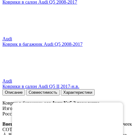
Коврики в салон Audi Q5 2008-2017
Audi
Коврик в багажник Audi Q5 2008-2017
Audi
Коврики в салон Audi Q5 II 2017-н.в.
Описание
Совместимость
Характеристики
Коврик в багажник для
Ауди Ку5 2 поколение
.
×
Изготавливается из качественного, плотного материала
Российского производства, который не пропускает воду.
Внешняя часть
коврика выполена в виде ромбовидных ячеек
СОТЫ/РОМБ.
💧 В случае пролива масла или иной жидкости в багажнике,