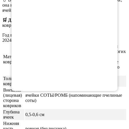
она не растекается по всему коврику, а задерживается в
ячейках.
🛒 Для заказа
выберите необходимый
материал, цвет
коврика, окантовки.
Год выпуска а/м: 2017, 2018, 2019, 2020, 2021, 2022, 2023,
2024, 2025, 2026
Этиленвинилацетат (ЭВА/ЕВА) - полимерный
материал, который зарекомендовал себя во многих
Материал
отраслях производства. В частности из него
ковриков
производят спортивные маты, гимнастические
коврики, подошву для обуви, шлёпки и прочую
продукцию.
Толщина
1см
ковриков
Внешняя
(лицевая)
ячейки СОТЫ/РОМБ (напоминающие пчелиные
сторона
соты)
ковриков
Глубина
0,5-0,6 см
ячеек
Нижняя
часть
ровная (без рисунка)