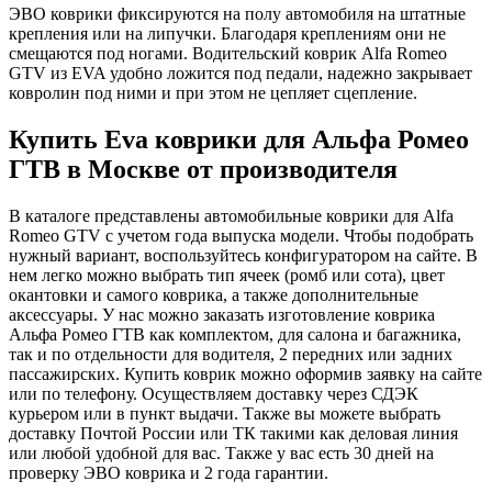
ЭВО коврики фиксируются на полу автомобиля на штатные
крепления или на липучки. Благодаря креплениям они не
смещаются под ногами. Водительский коврик Alfa Romeo
GTV из EVA удобно ложится под педали, надежно закрывает
ковролин под ними и при этом не цепляет сцепление.
Купить Eva коврики для Альфа Ромео
ГТВ в Москве от производителя
В каталоге представлены автомобильные коврики для Alfa
Romeo GTV с учетом года выпуска модели. Чтобы подобрать
нужный вариант, воспользуйтесь конфигуратором на сайте. В
нем легко можно выбрать тип ячеек (ромб или сота), цвет
окантовки и самого коврика, а также дополнительные
аксессуары. У нас можно заказать изготовление коврика
Альфа Ромео ГТВ как комплектом, для салона и багажника,
так и по отдельности для водителя, 2 передних или задних
пассажирских. Купить коврик можно оформив заявку на сайте
или по телефону. Осуществляем доставку через СДЭК
курьером или в пункт выдачи. Также вы можете выбрать
доставку Почтой России или ТК такими как деловая линия
или любой удобной для вас. Также у вас есть 30 дней на
проверку ЭВО коврика и 2 года гарантии.