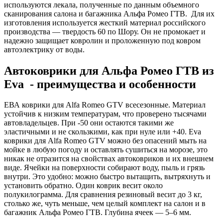
используются лекала, полученные по данным объемного
сканирования салона и багажника Альфа Ромео ГТВ. Для их
изготовления используется жесткий материал российского
производства — твердость 60 по Шору. Он не промокает и
надежно защищает ковролин и проложенную под ковром
автоэлектрику от воды.
Автоковрики для Альфа Ромео ГТВ из
Eva - преимущества и особенности
ЕВА коврики для Alfa Romeo GTV всесезонные. Материал
устойчив к низким температурам, что проверено тысячами
автовладельцев. При -50 они остаются такими же
эластичными и не скользкими, как при нуле или +40. Eva
коврики для Alfa Romeo GTV можно без опасений мыть на
мойке в любую погоду и оставлять сушиться на морозе, это
никак не отразится на свойствах автоковриков и их внешнем
виде. Ячейки на поверхности собирают воду, пыль и грязь
внутри. Это удобно: можно быстро вытащить, вытряхнуть и
установить обратно. Один коврик весит около
полукилограмма. Для сравнения резиновый весит до 3 кг,
столько же, чуть меньше, чем целый комплект на салон и в
багажник Альфа Ромео ГТВ. Глубина ячеек — 5–6 мм.