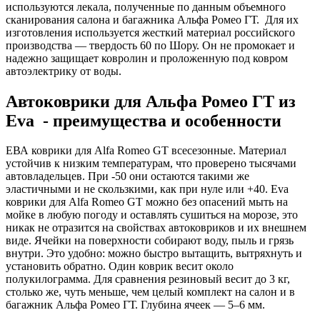
используются лекала, полученные по данным объемного
сканирования салона и багажника Альфа Ромео ГТ. Для их
изготовления используется жесткий материал российского
производства — твердость 60 по Шору. Он не промокает и
надежно защищает ковролин и проложенную под ковром
автоэлектрику от воды.
Автоковрики для Альфа Ромео ГТ из
Eva - преимущества и особенности
ЕВА коврики для Alfa Romeo GT всесезонные. Материал
устойчив к низким температурам, что проверено тысячами
автовладельцев. При -50 они остаются такими же
эластичными и не скользкими, как при нуле или +40. Eva
коврики для Alfa Romeo GT можно без опасений мыть на
мойке в любую погоду и оставлять сушиться на морозе, это
никак не отразится на свойствах автоковриков и их внешнем
виде. Ячейки на поверхности собирают воду, пыль и грязь
внутри. Это удобно: можно быстро вытащить, вытряхнуть и
установить обратно. Один коврик весит около
полукилограмма. Для сравнения резиновый весит до 3 кг,
столько же, чуть меньше, чем целый комплект на салон и в
багажник Альфа Ромео ГТ. Глубина ячеек — 5–6 мм.