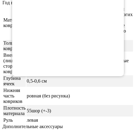
Год выпуска а/м: 2009, 2010, 2011, 2012, 2013
Этиленвинилацетат (ЭВА/ЕВА) - полимерный
материал, который зарекомендовал себя во многих
Материал
отраслях производства. В частности из него
ковриков
производят спортивные маты, гимнастические
коврики, подошву для обуви, шлёпки и прочую
продукцию.
Толщина
1см
ковриков
Внешняя
(лицевая)
ячейки СОТЫ/РОМБ (напоминающие пчелиные
сторона
соты)
ковриков
Глубина
0,5-0,6 см
ячеек
Нижняя
часть
ровная (без рисунка)
ковриков
Плотность
55шор (+-3)
материала
Руль
левая
Дополнительные аксессуары