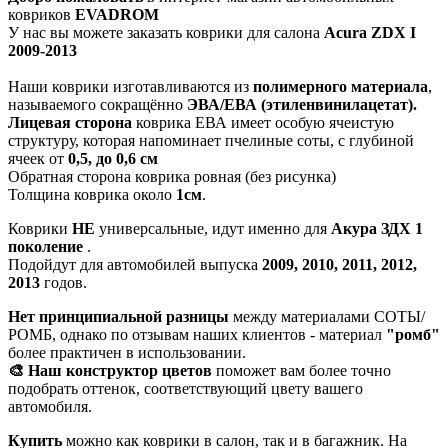
ковриков
EVADROM
У нас вы можете заказать коврики для салона
Acura ZDX I
2009-2013
Наши коврики изготавливаются из
полимерного материала
,
называемого сокращённо
ЭВА/ЕВА (этиленвинилацетат).
Лицевая сторона
коврика ЕВА имеет особую ячеистую
структуру, которая напоминает пчелиные соты, с глубиной
ячеек от
0,5, до 0,6 см
Обратная сторона коврика ровная (без рисунка)
Толщина коврика около
1см
.
Коврики
НЕ
универсальные, идут именно для
Акура ЗДХ 1
поколение
.
Подойдут для автомобилей выпуска
2009, 2010, 2011, 2012,
2013
годов.
Нет принципиальной разницы
между материалами СОТЫ/
РОМБ, однако по отзывам наших клиентов - материал
"ромб"
более практичен в использовании.
🎨 Наш конструктор цветов
поможет вам более точно
подобрать оттенок, соответствующий цвету вашего
автомобиля.
Купить
можно как коврики в салон, так и в багажник. На