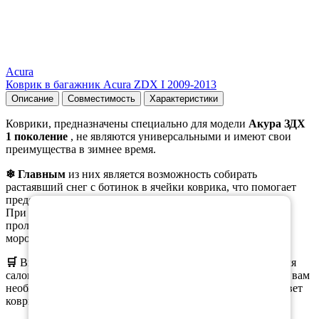
Acura
Коврик в багажник Acura ZDX I 2009-2013
Описание
Совместимость
Характеристики
Коврики, предназначены специально для модели
Акура ЗДХ
1 поколение
, не являются универсальными и имеют свои
преимущества в зимнее время.
❄ Главным
из них является возможность собирать
растаявший снег с ботинок в ячейки коврика, что помогает
×
предотвратить образование луж на коврике.
При этом, при вынимании коврика из салона, вода не
проливается, а коврики остаются эластичными даже при
морозе.
🛒
Вы можете
заказать
как полный комплект ковриков для
салона, так и отдельные коврики. При оформлении заказа вам
необходимо выбрать нужную комплектацию, материал, цвет
коврика и окантовки.